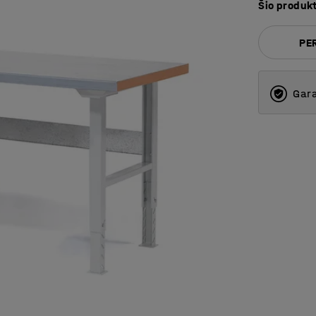
Šio produk
PER
Gara