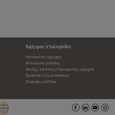
Sąlygos ir taisyklės
Pardavimo sąlygos
Privatumo politika
Akcijų, žaidimų ir kampanijų sąlygos
Žaidimai ir jų laimėtojai
Slapukų politika