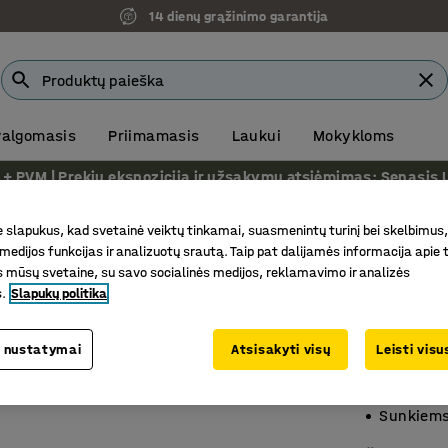
14 dienų grąžinimo garantija
 valgomasis
Priimamasis
Laukui
Mokykloms
VM | Prekių ekspozicija ir užsakymų atsiėmimas: Senasis Ukm
staliai
Fiksuoto aukščio darbastaliai
slapukus, kad svetainė veiktų tinkamai, suasmenintų turinį bei skelbimus,
medijos funkcijas ir analizuotų srautą. Taip pat dalijamės informacija apie t
Profesi
 mūsų svetaine, su savo socialinės medijos, reklamavimo ir analizės
750 kg, 
s.
Slapukų politika
Prekės kod
 nustatymai
Atsisakyti visų
Leisti vis
Reguliuo
Ypatingai 
Sunkiems