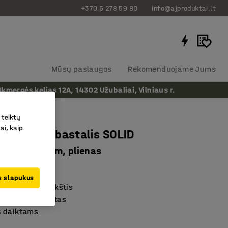
+370 5 278 59 80
info@ajproduktai.lt
Mūsų paslaugos
Rekomenduojame Jums
ergės kelias 12A, 14302 Užubaliai, Vilniaus r.
 teiktų
ai, kaip
onalus darbastalis SOLID
2000x800 mm, plienas
as
:
23574
us slapukus
jamas darbo aukštis
stabilus ir tvirtas
 daiktams