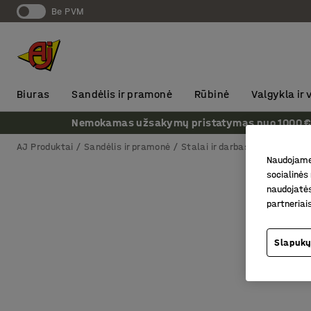
Be PVM
Biuras
Sandėlis ir pramonė
Rūbinė
Valgykla ir
Nemokamas užsakymų pristatymas nuo 1000 € + P
AJ Produktai
Sandėlis ir pramonė
Stalai ir darbastaliai
Darba
Naudojame 
socialinės 
naudojatės
partneriai
Slapukų