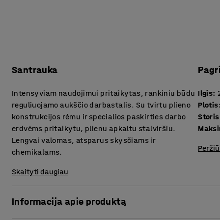
Santrauka
Pagr
Intensyviam naudojimui pritaikytas, rankiniu būdu
Ilgis
:
reguliuojamo aukščio darbastalis. Su tvirtu plieno
Plotis
konstrukcijos rėmu ir specialios paskirties darbo
erdvėms pritaikytu, plienu apkaltu stalviršiu.
Maksi
Lengvai valomas, atsparus skysčiams ir
Peržiū
chemikalams.
Skaityti daugiau
Informacija apie produktą