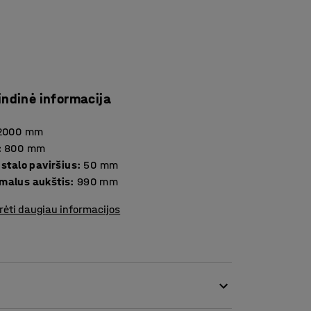
indinė informacija
2000
mm
:
800
mm
Storis stalo paviršius
:
50
mm
malus aukštis
:
990
mm
rėti daugiau informacijos