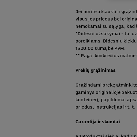
Jei norite atšaukti ir grąžin
visus jos priedus bei origin
nemokamai su sąlyga, kad la
*Didesni užsakymai – tai už
poreikiams. Didesniu kiekiu 
1500.00 sumą be PVM.
** Pagal konkrečius matmen
Prekių grąžinimas
Grąžindami prekę atminkite,
gaminys originalioje pakuo
konteinerį, papildomai apsau
priedus, instrukcijas ir t. t.
Garantija ir skundai
AJ Produktai siekia, kad r