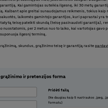
arantiją. Kai gamintojas suteikia ilgesnę, iki 30 metų garant
ją. Kalbant apie greitai sunaudojamus reikmenis, tokius kaip r
us pakuotės, laikomės gamintojo garantijos, kuri paprastai yra 
statytą teisę pateikti skundą (teisę pasinaudoti garantija), r
so nuostatomis, per 2 metus nuo to laiko, kai vartotojas gavo 
 suponuoja ilgesnį terminą.
rąžinimą, skundus, grąžinimo teisę ir garantiją rasite
pardav
rąžinimo ir pretenzijos forma
Pridėti failą
(Ne daugiau kaip 5 nuotraukos .jpeg, .j
formatu)