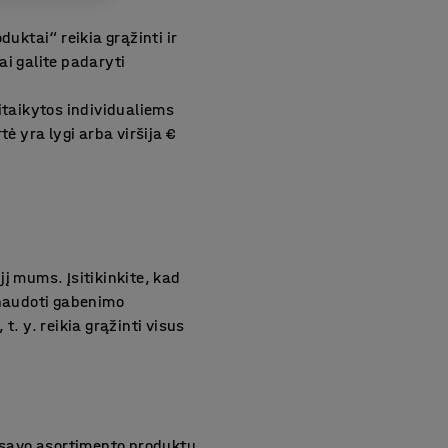
duktai“ reikia grąžinti ir
ai galite padaryti
itaikytos individualiems
ė yra lygi arba viršija €
į mums. Įsitikinkite, kad
 naudoti gabenimo
. y. reikia grąžinti visus
 savo asortimento produktų