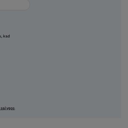
u, kad
 sąlygos
.