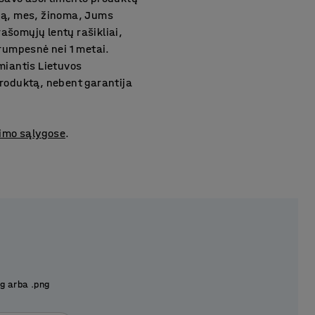
iją, mes, žinoma, Jums
ašomųjų lentų rašikliai,
trumpesnė nei 1 metai.
emiantis Lietuvos
produktą, nebent garantija
imo sąlygose
.
pg arba .png