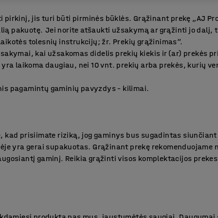
ti pirkinį, jis turi būti pirminės būklės. Grąžinant prekę „AJ Pro
alią pakuotę. Jei norite atšaukti užsakymą ar grąžinti jo dalį, t
ikotės tolesnių instrukcijų; žr. Prekių grąžinimas“.
sakymai, kai užsakomas didelis prekių kiekis ir (ar) prekės pr
yra laikoma daugiau, nei 10 vnt. prekių arba prekės, kurių vert
is pagamintų gaminių pavyzdys – kilimai.
 kad prisiimate riziką, jog gaminys bus sugadintas siunčiant j
tėje yra gerai supakuotas. Grąžinant prekę rekomenduojame
gosiantį gaminį. Reikia grąžinti visos komplektacijos prekes, t
inkdamiesi produktą pas mus, jaustumėtės saugiai. Daugumai