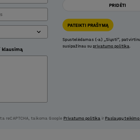
PRIDĖTI
is
PATEIKTI PRAŠYMĄ
Spustelėdamas (-a) „Siųsti“, patvirtin
susipažinau su
privatumo politika
.
/ klausimą
gota reCAPTCHA, taikoma Google
Privatumo politika
ir
Paslaugų teikimo