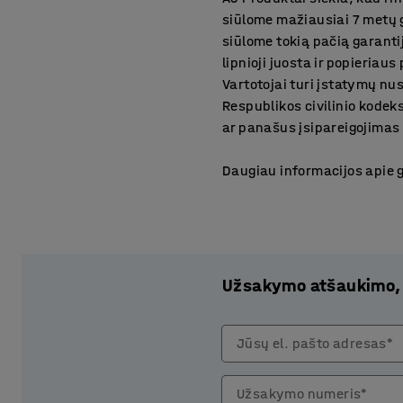
siūlome mažiausiai 7 metų g
siūlome tokią pačią garanti
lipnioji juosta ir popieria
Vartotojai turi įstatymų nu
Respublikos civilinio kodek
ar panašus įsipareigojimas
Daugiau informacijos apie g
Užsakymo atšaukimo, g
Jūsų el. pašto adresas*
Užsakymo numeris*