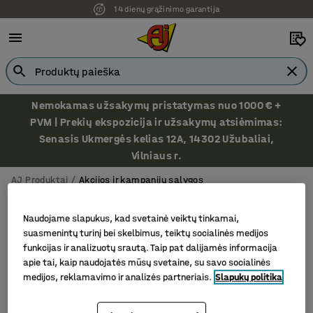
14 dienų grąžinimo garantija
Nemokamas užsakymų pristatymas nuo 1000 € +
PVM | Prekių ekspozicija ir užsakymų atsiėmimas:
Senasis Ukmergės kelias 12A, 14302 Užubaliai,
Vilniaus r.
AJ Produktai
Akcijos ir kampanijų sąlygos
Akcijos ir kampanijų sąlygos
Naudojame slapukus, kad svetainė veiktų tinkamai,
suasmenintų turinį bei skelbimus, teiktų socialinės medijos
Visos AJ Produktai žaidimų/konkursų salygos ir
funkcijas ir analizuotų srautą. Taip pat dalijamės informacija
taisyklės neprieštarauja Lietuvos Respublikos
apie tai, kaip naudojatės mūsų svetaine, su savo socialinės
medijos, reklamavimo ir analizės partneriais.
Slapukų politika
įstatymams bei teisės aktams. Žaidimams/konkursams,
kurie vykdomi mūsų pusalpyje ar socialinės medijos
platformose, galioja žemiau išvardintos taisyklės: