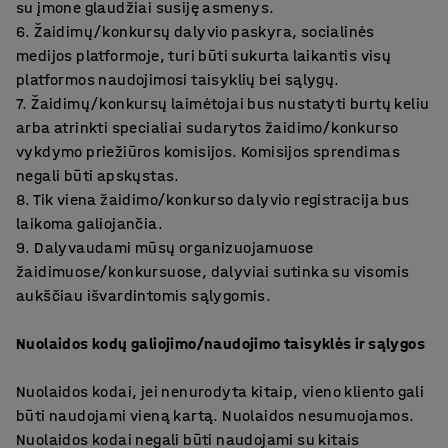
su įmone glaudžiai susiję asmenys.
6. Žaidimų/konkursų dalyvio paskyra, socialinės
medijos platformoje, turi būti sukurta laikantis visų
platformos naudojimosi taisyklių bei sąlygų.
7. Žaidimų/konkursų laimėtojai bus nustatyti burtų keliu
arba atrinkti specialiai sudarytos žaidimo/konkurso
vykdymo priežiūros komisijos. Komisijos sprendimas
negali būti apskųstas.
8. Tik viena žaidimo/konkurso dalyvio registracija bus
laikoma galiojančia.
9. Dalyvaudami mūsų organizuojamuose
žaidimuose/konkursuose, dalyviai sutinka su visomis
aukščiau išvardintomis sąlygomis.
Nuolaidos kodų galiojimo/naudojimo taisyklės ir sąlygos
Nuolaidos kodai, jei nenurodyta kitaip, vieno kliento gali
būti naudojami vieną kartą. Nuolaidos nesumuojamos.
Nuolaidos kodai negali būti naudojami su kitais