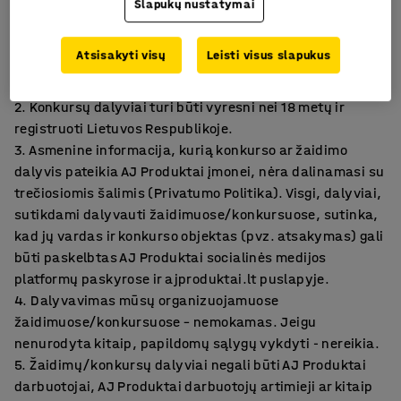
Slapukų nustatymai
1. Mūsų organizuojami konkursai/žaidimai nėra remiami
Atsisakyti visų
Leisti visus slapukus
ar organizuojami Facebook, Instagram, LinkedIn ar bet
kokio kito socialinio tinklo.
2. Konkursų dalyviai turi būti vyresni nei 18 metų ir
registruoti Lietuvos Respublikoje.
3. Asmenine informacija, kurią konkurso ar žaidimo
dalyvis pateikia AJ Produktai įmonei, nėra dalinamasi su
trečiosiomis šalimis (Privatumo Politika). Visgi, dalyviai,
sutikdami dalyvauti žaidimuose/konkursuose, sutinka,
kad jų vardas ir konkurso objektas (pvz. atsakymas) gali
būti paskelbtas AJ Produktai socialinės medijos
platformų paskyrose ir ajproduktai.lt puslapyje.
4. Dalyvavimas mūsų organizuojamuose
žaidimuose/konkursuose – nemokamas. Jeigu
nenurodyta kitaip, papildomų sąlygų vykdyti - nereikia.
5. Žaidimų/konkursų dalyviai negali būti AJ Produktai
darbuotojai, AJ Produktai darbuotojų artimieji ar kitaip