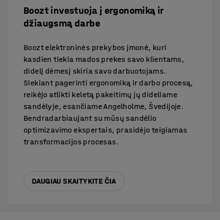
Boozt investuoja į ergonomiką ir
džiaugsmą darbe
Boozt elektroninės prekybos įmonė, kuri
kasdien tiekia mados prekes savo klientams,
didelį dėmesį skiria savo darbuotojams.
Siekiant pagerinti ergonomiką ir darbo procesą,
reikėjo atlikti keletą pakeitimų jų dideliame
sandėlyje, esančiame Angelholme, Švedijoje.
Bendradarbiaujant su mūsų sandėlio
optimizavimo ekspertais, prasidėjo teigiamas
transformacijos procesas.
DAUGIAU SKAITYKITE ČIA