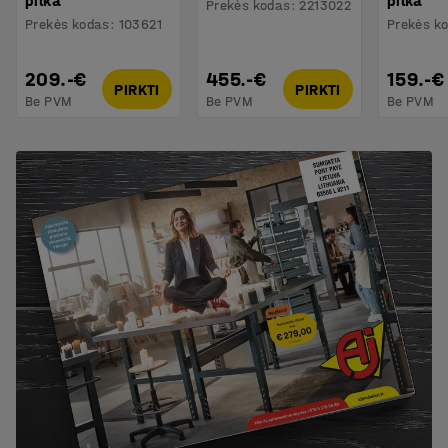
pilka
pilka
Prekės kodas
:
2213022
Prekės kodas
:
103621
Prekės k
209.-€
455.-€
159.-€
PIRKTI
PIRKTI
Be PVM
Be PVM
Be PVM