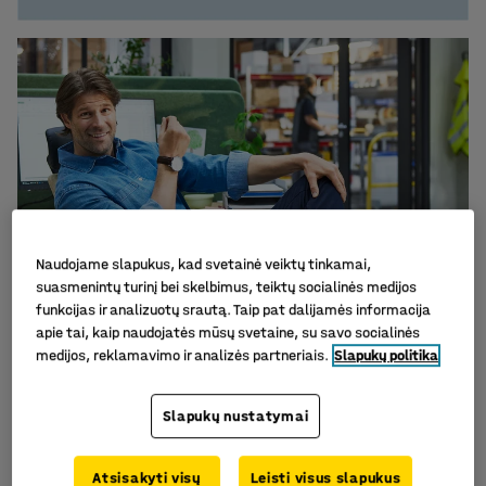
Naudojame slapukus, kad svetainė veiktų tinkamai,
suasmenintų turinį bei skelbimus, teiktų socialinės medijos
funkcijas ir analizuotų srautą. Taip pat dalijamės informacija
apie tai, kaip naudojatės mūsų svetaine, su savo socialinės
medijos, reklamavimo ir analizės partneriais.
Slapukų politika
Darbo vieta, kuri veikia – tai vadiname 
Slapukų nustatymai
Happiness at work
SKAITYTI DAUGIAU
Atsisakyti visų
Leisti visus slapukus