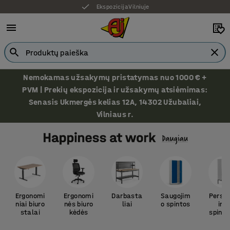
Ekspozicija Vilniuje
Nemokamas užsakymų pristatymas nuo 1000 € +
PVM | Prekių ekspozicija ir užsakymų atsiėmimas:
Senasis Ukmergės kelias 12A, 14302 Užubaliai,
Vilniaus r.
Ergonomi
Ergonomi
Darbasta
Saugojim
Persir
niai biuro
nės biuro
liai
o spintos
im
stalai
kėdės
spinte