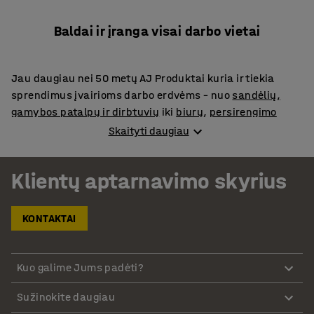
Baldai ir įranga visai darbo vietai
Jau daugiau nei 50 metų AJ Produktai kuria ir tiekia
sprendimus įvairioms darbo erdvėms – nuo
sandėlių,
gamybos patalpų ir dirbtuvių
iki
biurų
,
persirengimo
kambarių
,
valgyklų
,
viešųjų erdvių
bei
mokyklų
. 1975
Skaityti daugiau
metais Švedijoje įkurta įmonė šiandien veikia 21 Europos
šalyje. Platus aukštos kokybės produktų asortimentas
Klientų aptarnavimo skyrius
vienoje vietoje, kurio didelę dalį kuriame ir gaminame
patys, leidžia pasiūlyti viską, ko reikia funkcionaliai,
patogiai ir efektyviai darbo aplinkai įrengti.
KONTAKTAI
Įranga sandėliams, pramonei ir dirbtuvėms
Kuo galime Jums padėti?
Pas mus rasite viską, ko reikia saugiai, ergonomiškai ir
efektyviai darbo aplinkai – nuo
darbo stalų
,
įrankių
Sužinokite daugiau
laikymo sprendimų
ir
dirbtuvių kėdžių
iki
vežimėlių
,