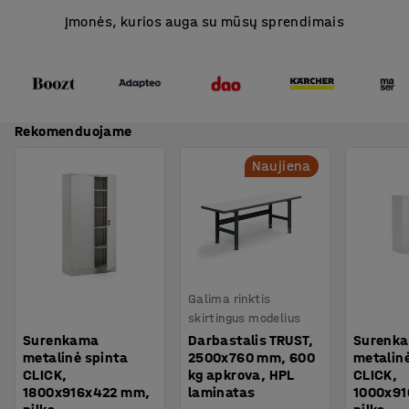
Įmonės, kurios auga su mūsų sprendimais
Rekomenduojame
Naujiena
Galima rinktis
skirtingus modelius
Surenkama
Darbastalis TRUST,
Surenk
metalinė spinta
2500x760 mm, 600
metalinė
CLICK,
kg apkrova, HPL
CLICK,
1800x916x422 mm,
laminatas
1000x91