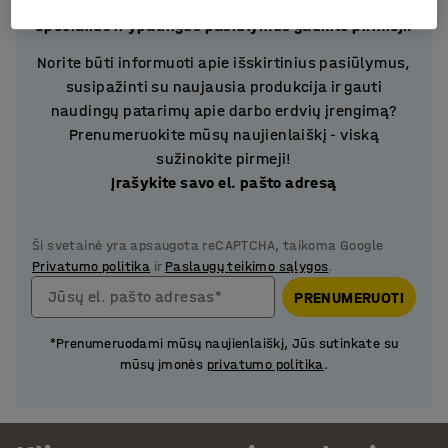
Specialius ir ypatingus pasiūlymus gaukite pirmieji!
Norite būti informuoti apie išskirtinius pasiūlymus,
susipažinti su naujausia produkcija ir gauti
naudingų patarimų apie darbo erdvių įrengimą?
Prenumeruokite mūsų naujienlaiškį - viską
sužinokite pirmeji!
Įrašykite savo el. pašto adresą
Ši svetainė yra apsaugota reCAPTCHA, taikoma Google
Privatumo politika
ir
Paslaugų teikimo sąlygos
.
Jūsų el. pašto adresas*
PRENUMERUOTI
*Prenumeruodami mūsų naujienlaiškį, Jūs sutinkate su
mūsų įmonės
privatumo politika
.