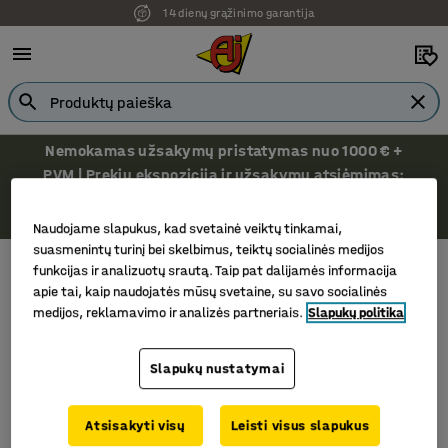
14 dienų grąžinimo garantija
Ekspozicija Vilniuje
Nemokamas užsakymų pristatymas nuo 1000 € +
PVM | Prekių ekspozicija ir užsakymų atsiėmimas:
Senasis Ukmergės kelias 12A, 14302 Užubaliai,
Vilniaus r.
Naudojame slapukus, kad svetainė veiktų tinkamai,
suasmenintų turinį bei skelbimus, teiktų socialinės medijos
AJ Produktai
Naujienlaiškis
funkcijas ir analizuotų srautą. Taip pat dalijamės informacija
apie tai, kaip naudojatės mūsų svetaine, su savo socialinės
Naujienlaiškis
medijos, reklamavimo ir analizės partneriais.
Slapukų politika
Slapukų nustatymai
Atsisakyti visų
Leisti visus slapukus