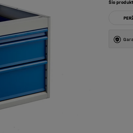
Šio produk
PERŽ
Gara