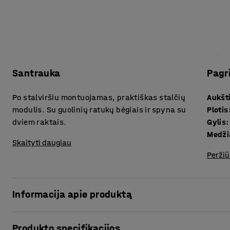
Santrauka
Pagr
Po stalviršiu montuojamas, praktiškas stalčių
Aukšt
modulis. Su guolinių ratukų bėgiais ir spyna su
Plotis
dviem raktais.
Gylis
:
Medži
Skaityti daugiau
Peržiū
Informacija apie produktą
Patobulinkite darbastalį praktišku vienu arba keliais prakt
Produkto specifikacijos
būtų efektyvi ir pasiekiama daiktų saugykla! Idealiai tink