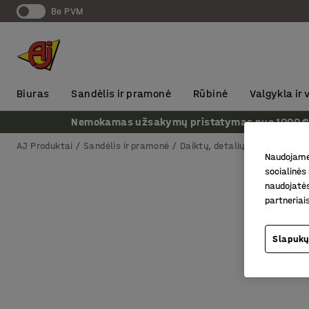
Be PVM
Biuras
Sandėlis ir pramonė
Rūbinė
Valgykla ir
Nemokamas užsakymų pristatymas nuo 1000 € + P
AJ Produktai
Sandėlis ir pramonė
Daiktų, detalių ir įrankių saug
Naudojame 
socialinės 
naudojatės
partneriai
Slapukų