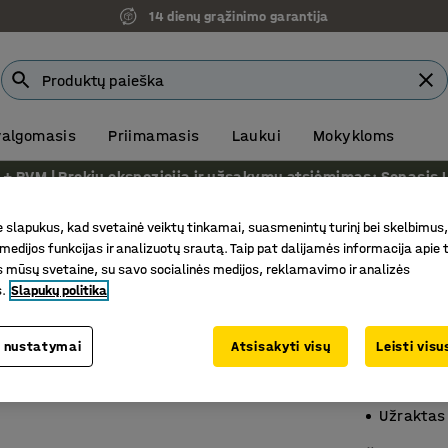
14 dienų grąžinimo garantija
 valgomasis
Priimamasis
Laukui
Mokykloms
VM | Prekių ekspozicija ir užsakymų atsiėmimas: Senasis Ukm
ojimui
Stalčių moduliai dirbtuvėms
Stalčių moduliai darbastaliams
slapukus, kad svetainė veiktų tinkamai, suasmenintų turinį bei skelbimus,
medijos funkcijas ir analizuotų srautą. Taip pat dalijamės informacija apie t
Įrankių
 mūsų svetaine, su savo socialinės medijos, reklamavimo ir analizės
s.
Slapukų politika
Po stalv
Prekės kod
 nustatymai
Atsisakyti visų
Leisti vis
Tvirtinam
Lengvai 
Užraktas 