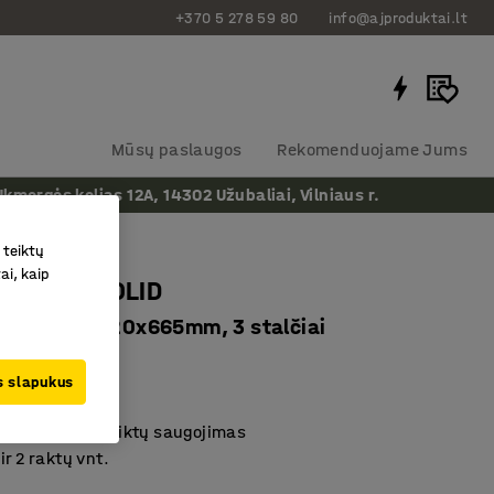
+370 5 278 59 80
info@ajproduktai.lt
Mūsų paslaugos
Rekomenduojame Jums
ergės kelias 12A, 14302 Užubaliai, Vilniaus r.
 teiktų
ai, kaip
 stalčiai SOLID
iršiu, 540x520x665mm, 3 stalčiai
as
:
25636
us slapukus
a po stalviršiu
pasiekiamas daiktų saugojimas
ir 2 raktų vnt.