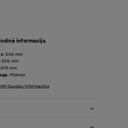
indinė informacija
is
:
540
mm
:
535
mm
670
mm
aga
:
Plienas
rėti daugiau informacijos
iškai stalčių moduliais, kad po stalviršiu
a saugoti įrankius, komponentus ir daiktus,