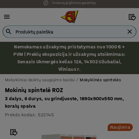
Ekspozicija Vilniuje
Nemokamas užsakymų pristatymas nuo 1000 € +
PVM | Prekių ekspozicija ir užsakymų atsiėmimas:
Senasis Ukmergės kelias 12A, 14302 Užubaliai,
Vilniaus r.
Mokykliniai daiktų saugojimo baldai
Mokyklinės spintelės
Mokinių spintelė ROZ
3 dalys, 6 durys, su grindjuoste, 1890x900x550 mm,
koralų spalva
Prekės kodas
:
522145
Naujiena