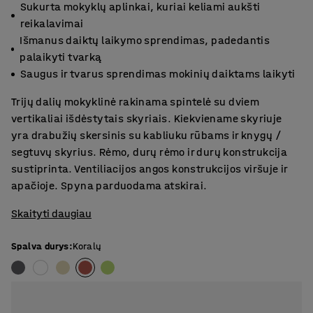
Sukurta mokyklų aplinkai, kuriai keliami aukšti
reikalavimai
Išmanus daiktų laikymo sprendimas, padedantis
palaikyti tvarką
Saugus ir tvarus sprendimas mokinių daiktams laikyti
Trijų dalių mokyklinė rakinama spintelė su dviem
vertikaliai išdėstytais skyriais. Kiekviename skyriuje
yra drabužių skersinis su kabliuku rūbams ir knygų /
segtuvų skyrius. Rėmo, durų rėmo ir durų konstrukcija
sustiprinta. Ventiliacijos angos konstrukcijos viršuje ir
apačioje. Spyna parduodama atskirai.
Skaityti daugiau
Spalva durys
:
Koralų