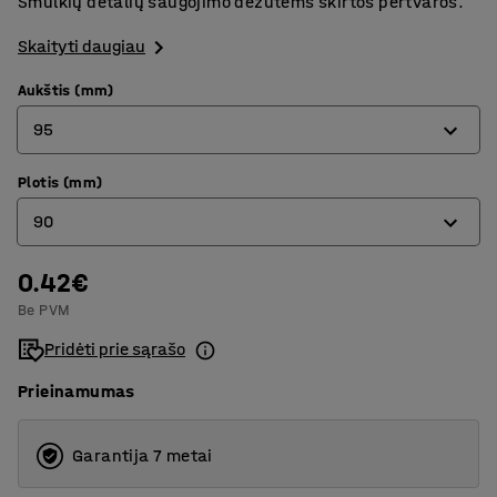
Smulkių detalių saugojimo dėžutėms skirtos pertvaros.
Skaityti daugiau
Aukštis (mm)
95
Plotis (mm)
95
90
150
0.42€
90
Be PVM
120
Pridėti prie sąrašo
180
Prieinamumas
240
Garantija 7 metai