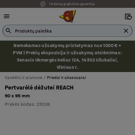
14 dienų grąžinimo garantija
Nemokamas užsakymų pristatymas nuo 1000 € +
PVM | Prekių ekspozicija ir užsakymų atsiėmimas:
Senasis Ukmergės kelias 12A, 14302 Užubaliai,
Vilniaus r.
Sandėlis ir pramonė
Priedai ir aksesuarai
Pertvarėlė dėžutei REACH
90 x 95 mm
Prekės kodas
:
23026