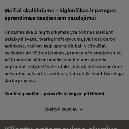
Maišai skalbiniams – higieniškas ir patogus
sprendimas kasdieniam naudojimui
Tinkamas skalbinių tvarkymas yra būtinas siekiant
palaikyti švarą, tvarką ir efektyvumą įvairiose darbo
aplinkose, tokiose kaip sporto klubai, viešbučiai,
sveikatos priežiūros įstaigos, pramoninės patalpos ir kt.
AJ Produktai siūlomi maišai skalbiniams padeda
paprastai ir higieniškai surinkti, laikyti bei transportuoti
nešvarius ar švarius audinius, taip užtikrinant tvarkingą
darbo procesą.
Skalbinių maišai – patvarūs ir lengvai prižiūrimi
Mūsų asortimente esantys skalbinių maišai yra
Skaityti daugiau
pagaminti iš aukštos kokybės, tvirtų, drėgmei bei
kasdieniam naudojimui atsparių audinių. Jie puikiai
tinka tiek lengviems drabužiams, tiek sunkesniems