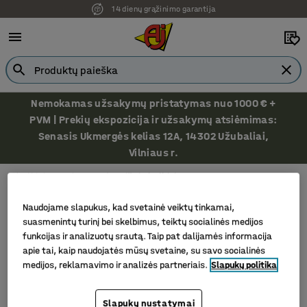
14 dienų grąžinimo garantija
Nemokamas užsakymų pristatymas nuo 1000 € +
PVM | Prekių ekspozicija ir užsakymų atsiėmimas:
Senasis Ukmergės kelias 12A, 14302 Užubaliai,
Vilniaus r.
Skalbinių tvarkymas
Maišai skalbiniams
Maišai skalbiniams
Naudojame slapukus, kad svetainė veiktų tinkamai,
suasmenintų turinį bei skelbimus, teiktų socialinės medijos
funkcijas ir analizuotų srautą. Taip pat dalijamės informacija
apie tai, kaip naudojatės mūsų svetaine, su savo socialinės
Filtras
Rūšiuoti
medijos, reklamavimo ir analizės partneriais.
Slapukų politika
1 produktų/ai
Slapukų nustatymai