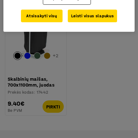
Atsisakyti visų
Leisti visus slapukus
+
2
Skalbinių maišas,
700x1100mm, juodas
Prekės kodas
:
17442
9.40€
PIRKTI
Be PVM