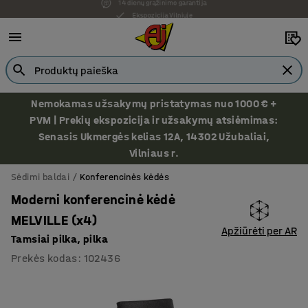
Ekspozicija Vilniuje
Nemokamas užsakymų pristatymas nuo 1000 € +
PVM | Prekių ekspozicija ir užsakymų atsiėmimas:
Senasis Ukmergės kelias 12A, 14302 Užubaliai,
Vilniaus r.
Sėdimi baldai
Konferencinės kėdės
Moderni konferencinė kėdė
MELVILLE (x4)
Apžiūrėti per AR
Tamsiai pilka, pilka
Prekės kodas
:
102436