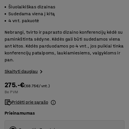
Šiuolaikiškas dizainas
Sudedama viena į kitą
4 vnt. pakuotė
Nebrangi, tvirto ir paprasto dizaino konferencijų kėdė su
paminkštinta sėdyne. Kėdės gali būti sudedamos viena
ant kitos. Kėdės parduodamos po 4 vnt., jos puikiai tinka
konferencijų patalpoms, laukiamiesiems, valgykloms ir
pan.
Skaityti daugiau
275.-€
(68.75€/vnt.)
Be PVM
Pridėti prie sąrašo
Prieinamumas