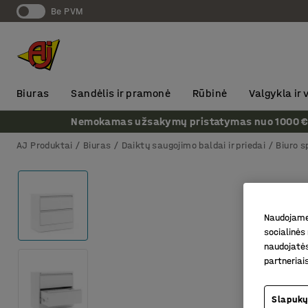
Be PVM
Biuras
Sandėlis ir pramonė
Rūbinė
Valgykla ir
Nemokamas užsakymų pristatymas nuo 1000 € + P
AJ Produktai
Biuras
Daiktų saugojimo baldai ir priedai
Biuro s
Naudojame 
socialinės 
naudojatės
partneriai
Slapukų