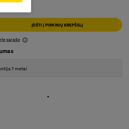
ĮDĖTI Į PIRKINIŲ KREPŠELĮ
prie sąrašo
mumas
ntija 7 metai