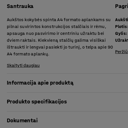
Santrauka
Pagr
Aukštos kokybės spinta A4 formato aplankams su
Aukšt
pilnai suvirintos konstrukcijos stalčiais ir rėmu,
Plotis
apsauga nuo pasvirimo ir centriniu užraktu bei
Gylis
:
dviem raktais. Kiekvieną stalčių galima visiškai
Užrak
ištraukti ir lengvai pasiekti jo turinį, o telpa apie 90
Peržiū
A4 formato aplankų.
Skaityti daugiau
Informacija apie produktą
Efektyviau laikykite dokumentus mūsų praktiškoje spinto
Produkto specifikacijos
aplankams yra kelių skirtingų modelių, o dėl nuosaikaus 
stalčių galima visiškai ištraukti, o telpa apie 90 A4 forma
Aukštis
:
740
mm
pasivirimo, užtikrinančią didesnį stabilumą, kad traukiant 
Dokumentai
Plotis
:
800
mm