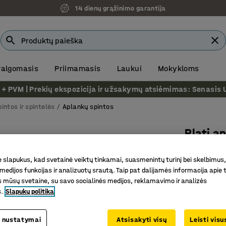
14 dienų grąžinimo garantija
 valgomasis
Priimamasis
Laukui
Mokykloms
VM | Prekių ekspozicija ir užsakymų atsiėmimas: Senasis Ukm
pintos ir spintelės
Aplankų spintos
Plati a
A4, 2 st
slapukus, kad svetainė veiktų tinkamai, suasmenintų turinį bei skelbimus,
Prekės kod
medijos funkcijas ir analizuotų srautą. Taip pat dalijamės informacija apie t
 mūsų svetaine, su savo socialinės medijos, reklamavimo ir analizės
Su dviem 
s.
Slapukų politika
Apsauga 
Centrinis
 nustatymai
Atsisakyti visų
Leisti vis