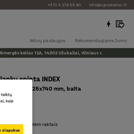
+370 5 278 59 80
info@ajproduktai.lt
Mūsų paslaugos
Rekomenduojame Jums
ergės kelias 12A, 14302 Užubaliai, Vilniaus r.
plankų spinta INDEX
alčiai, 800x425x740 mm, balta
 teiktų
as
:
149921
ai, kaip
stalčiais
nuo pasvirimo
 užraktas su dviem raktais
us slapukus