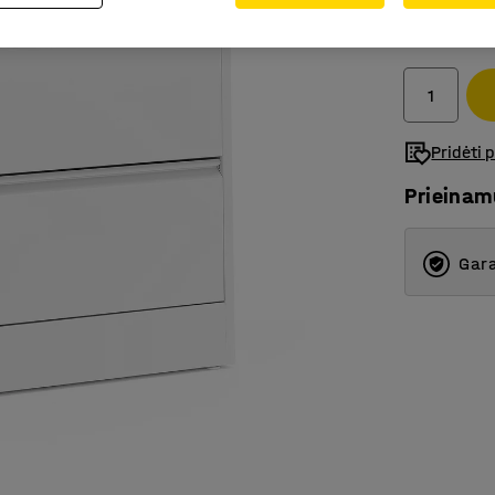
435.-€
Be PVM
Pridėti 
Prieina
Gara