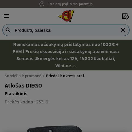
14 dienų grąžinimo garantija
Ekspozicija Vilniuje
Nemokamas užsakymų pristatymas nuo 1000 € +
PVM | Prekių ekspozicija ir užsakymų atsiėmimas:
Senasis Ukmergės kelias 12A, 14302 Užubaliai,
Vilniaus r.
Sandėlis ir pramonė
Priedai ir aksesuarai
Atlošas DIEGO
Plastikinis
Prekės kodas
:
23319