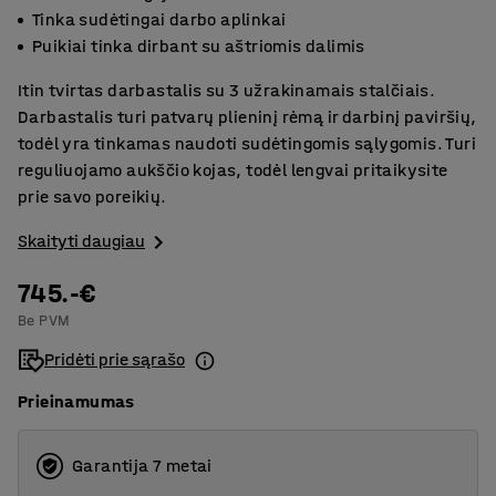
Tinka sudėtingai darbo aplinkai
Puikiai tinka dirbant su aštriomis dalimis
Itin tvirtas darbastalis su 3 užrakinamais stalčiais.
Darbastalis turi patvarų plieninį rėmą ir darbinį paviršių,
todėl yra tinkamas naudoti sudėtingomis sąlygomis. Turi
reguliuojamo aukščio kojas, todėl lengvai pritaikysite
prie savo poreikių.
Skaityti daugiau
745.-€
Be PVM
Pridėti prie sąrašo
Prieinamumas
Garantija 7 metai