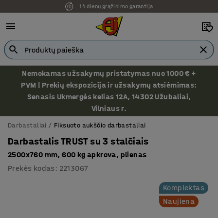
14 dienų grąžinimo garantija
Nemokamas užsakymų pristatymas nuo 1000 € +
PVM | Prekių ekspozicija ir užsakymų atsiėmimas:
Senasis Ukmergės kelias 12A, 14302 Užubaliai,
Vilniaus r.
Darbastaliai
Fiksuoto aukščio darbastaliai
Darbastalis TRUST su 3 stalčiais
2500x760 mm, 600 kg apkrova, plienas
Prekės kodas
:
2213067
Komplektas
Naujiena