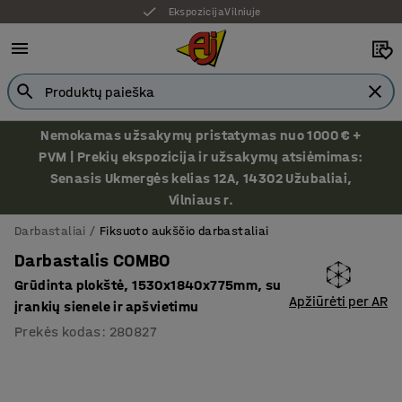
Ekspozicija Vilniuje
Nemokamas užsakymų pristatymas nuo 1000 € +
PVM | Prekių ekspozicija ir užsakymų atsiėmimas:
Senasis Ukmergės kelias 12A, 14302 Užubaliai,
Vilniaus r.
Darbastaliai
Fiksuoto aukščio darbastaliai
Darbastalis COMBO
Grūdinta plokštė, 1530x1840x775mm, su
Apžiūrėti per AR
įrankių sienele ir apšvietimu
Prekės kodas
:
280827