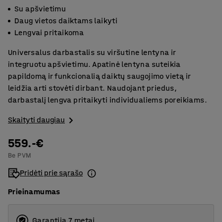
Su apšvietimu
Daug vietos daiktams laikyti
Lengvai pritaikoma
Universalus darbastalis su viršutine lentyna ir
integruotu apšvietimu. Apatinė lentyna suteikia
papildomą ir funkcionalią daiktų saugojimo vietą ir
leidžia arti stovėti dirbant. Naudojant priedus,
darbastalį lengva pritaikyti individualiems poreikiams.
Skaityti daugiau
559.-€
Be PVM
Pridėti prie sąrašo
Prieinamumas
Garantija 7 metai