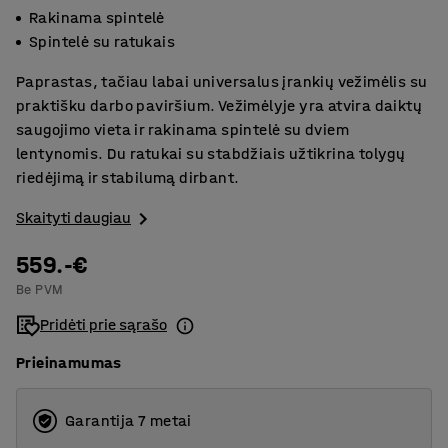
Rakinama spintelė
Spintelė su ratukais
Paprastas, tačiau labai universalus įrankių vežimėlis su
praktišku darbo paviršium. Vežimėlyje yra atvira daiktų
saugojimo vieta ir rakinama spintelė su dviem
lentynomis. Du ratukai su stabdžiais užtikrina tolygų
riedėjimą ir stabilumą dirbant.
Skaityti daugiau
559.-€
Be PVM
Pridėti prie sąrašo
Prieinamumas
Garantija 7 metai