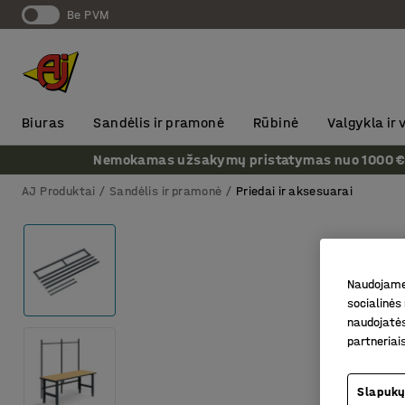
Be PVM
Biuras
Sandėlis ir pramonė
Rūbinė
Valgykla ir
Nemokamas užsakymų pristatymas nuo 1000 € + P
AJ Produktai
Sandėlis ir pramonė
Priedai ir aksesuarai
Naudojame 
socialinės 
naudojatės
partneriai
Slapukų