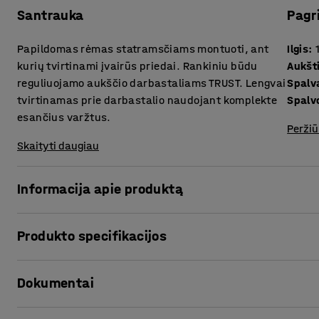
Santrauka
Pagr
Papildomas rėmas statramsčiams montuoti, ant
Ilgis
:
kurių tvirtinami įvairūs priedai. Rankiniu būdu
Aukšt
reguliuojamo aukščio darbastaliams TRUST. Lengvai
Spalv
tvirtinamas prie darbastalio naudojant komplekte
Spalv
esančius varžtus.
Peržiū
Skaityti daugiau
Informacija apie produktą
Papildomas rėmas skirtas tvirtinti ant darbastalio, turin
Produkto specifikacijos
galinės dalies. Rėmas komplektuojamas su trimis perforuo
sukurti universalią sistemą įvairiems priedams, pvz., len
Ilgis
:
1990
mm
elementams ir pan.
Dokumentai
Aukštis
:
1928
mm
Spalva
:
Tamsiai pilka
Papildomas rėmas lengvai montuojamas prie darbastalio,