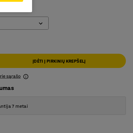
nstrukcija
ĮDĖTI Į PIRKINIŲ KREPŠELĮ
prie sąrašo
mumas
ntija 7 metai