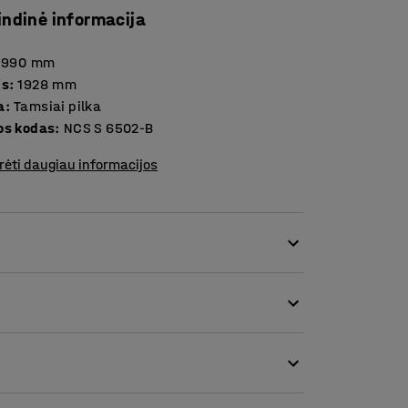
indinė informacija
1990
mm
is
:
1928
mm
a
:
Tamsiai pilka
os kodas
:
NCS S 6502-B
rėti daugiau informacijos
čio rankiniu būdu reguliuojamas kojas, rėmo
tais statramsčiais, kurie suteikia galimybę
tynoms, įrankių sienelėms, šviesos
 naudojant komplekte esančius varžtus.