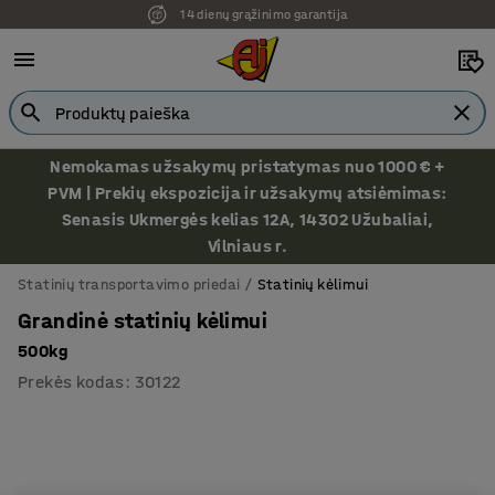
14 dienų grąžinimo garantija
Nemokamas užsakymų pristatymas nuo 1000 € +
PVM | Prekių ekspozicija ir užsakymų atsiėmimas:
Senasis Ukmergės kelias 12A, 14302 Užubaliai,
Vilniaus r.
Statinių transportavimo priedai
Statinių kėlimui
Grandinė statinių kėlimui
500kg
Prekės kodas
:
30122