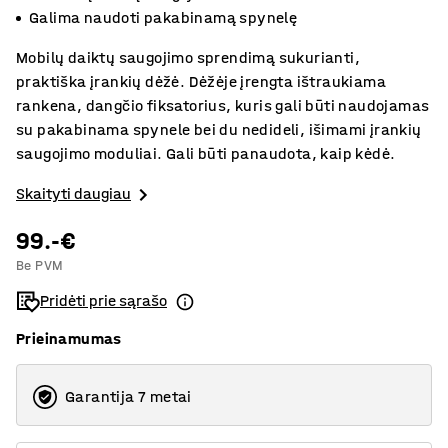
Galima naudoti pakabinamą spynelę
Mobilų daiktų saugojimo sprendimą sukurianti,
praktiška įrankių dėžė. Dėžėje įrengta ištraukiama
rankena, dangčio fiksatorius, kuris gali būti naudojamas
su pakabinama spynele bei du nedideli, išimami įrankių
saugojimo moduliai. Gali būti panaudota, kaip kėdė.
Skaityti daugiau
99.-€
Be PVM
Pridėti prie sąrašo
Prieinamumas
Garantija 7 metai