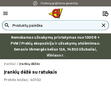
14 dienų grąžinimo garantija
Nemokamas užsakymų pristatymas nuo 1000 € +
PVM | Prekių ekspozicija ir užsakymų atsiėmimas:
Senasis Ukmergės kelias 12A, 14302 Užubaliai,
Vilniaus r.
Įrankiai
Įrankių dėžės
Įrankių dėžė su ratukais
Prekės kodas
:
40102