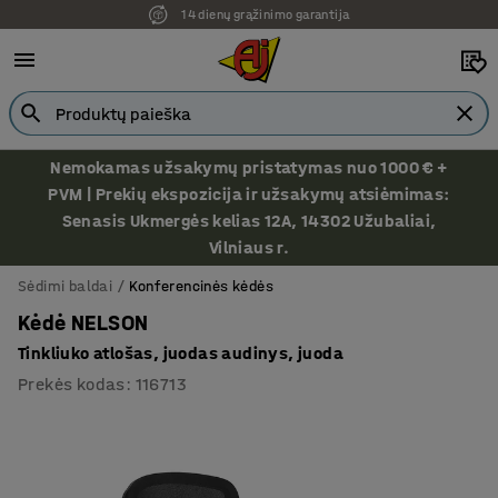
14 dienų grąžinimo garantija
Nemokamas užsakymų pristatymas nuo 1000 € +
PVM | Prekių ekspozicija ir užsakymų atsiėmimas:
Senasis Ukmergės kelias 12A, 14302 Užubaliai,
Vilniaus r.
Sėdimi baldai
Konferencinės kėdės
Kėdė NELSON
Tinkliuko atlošas, juodas audinys, juoda
Prekės kodas
:
116713