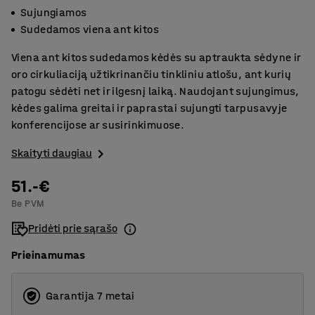
Sujungiamos
Sudedamos viena ant kitos
Viena ant kitos sudedamos kėdės su aptraukta sėdyne ir
oro cirkuliaciją užtikrinančiu tinkliniu atlošu, ant kurių
patogu sėdėti net ir ilgesnį laiką. Naudojant sujungimus,
kėdes galima greitai ir paprastai sujungti tarpusavyje
konferencijose ar susirinkimuose.
Skaityti daugiau
51.-€
Be PVM
Pridėti prie sąrašo
Prieinamumas
Garantija 7 metai