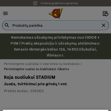
14 dienų grąžinimo garantija
Nemokamas užsakymų pristatymas nuo 1000 € +
PVM | Prekių ekspozicija ir užsakymų atsiėmimas:
Senasis Ukmergės kelias 12A, 14302 Užubaliai,
Vilniaus r.
Persirengimo suoliukai ir skersiniai su kabliukais
Persirengimo suolai su kabliukais rūbams
Koja suoliukui STADIUM
Juoda, tvirtinimui prie grindų 1 vnt.
Prekės kodas
:
236002