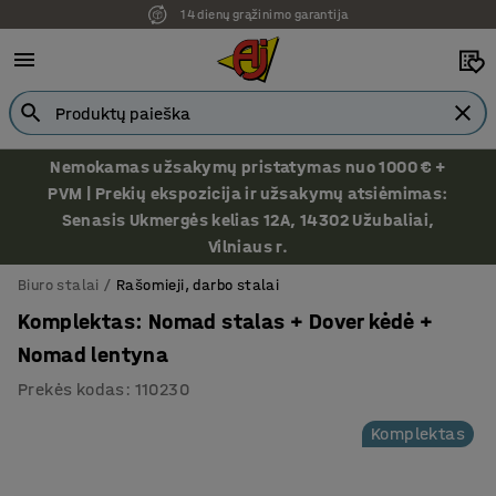
14 dienų grąžinimo garantija
Nemokamas užsakymų pristatymas nuo 1000 € +
PVM | Prekių ekspozicija ir užsakymų atsiėmimas:
Senasis Ukmergės kelias 12A, 14302 Užubaliai,
Vilniaus r.
Biuro stalai
Rašomieji, darbo stalai
Komplektas: Nomad stalas + Dover kėdė +
Nomad lentyna
Prekės kodas
:
110230
Komplektas