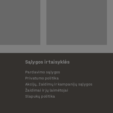
Sąlygos ir taisyklės
Pardavimo sąlygos
Privatumo politika
Akcijų, žaidimų ir kampanijų sąlygos
Žaidimai ir jų laimėtojai
Slapukų politika