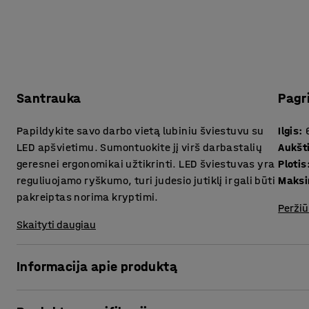
Santrauka
Pagr
Papildykite savo darbo vietą lubiniu šviestuvu su
Ilgis
:
LED apšvietimu. Sumontuokite jį virš darbastalių
Aukšt
geresnei ergonomikai užtikrinti. LED šviestuvas yra
Plotis
reguliuojamo ryškumo, turi judesio jutiklį ir gali būti
Maksi
pakreiptas norima kryptimi.
Peržiū
Skaityti daugiau
Informacija apie produktą
Tinkamas apšvietimas virš darbo vietos palengvina darbą i