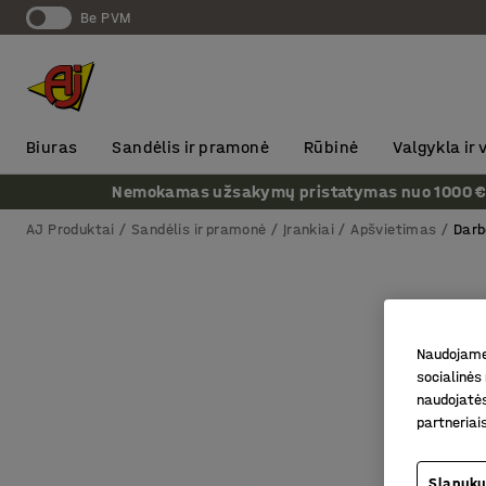
Be PVM
Biuras
Sandėlis ir pramonė
Rūbinė
Valgykla ir
Nemokamas užsakymų pristatymas nuo 1000 € + P
AJ Produktai
Sandėlis ir pramonė
Įrankiai
Apšvietimas
Darb
Naudojame 
socialinės 
naudojatės
partneriai
Slapukų