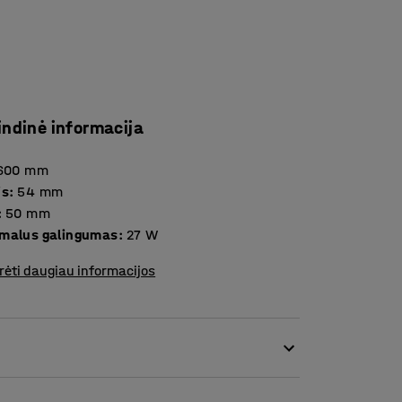
indinė informacija
600
mm
is
:
54
mm
:
50
mm
malus galingumas
:
27
W
rėti daugiau informacijos
r leidžia matyti net smulkias detales. Šis LED