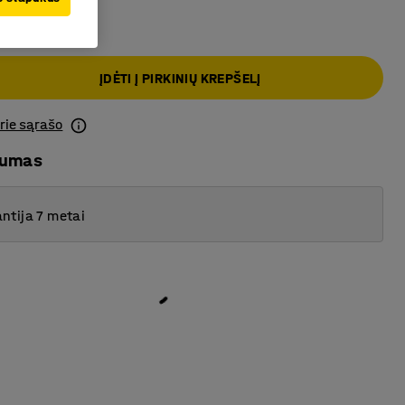
ĮDĖTI Į PIRKINIŲ KREPŠELĮ
prie sąrašo
mumas
ntija 7 metai