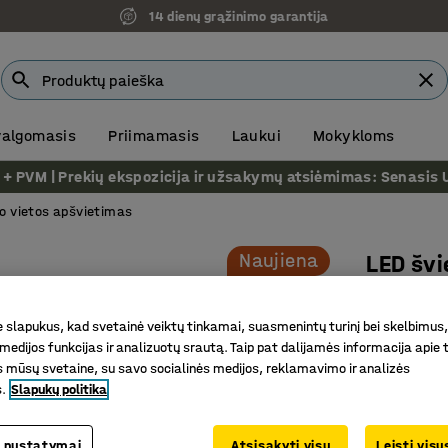
14 dienų grąžinimo garantija
 valgomasis
Priimamasis
Laukui
Mokykloms
VM | Prekių ekspozicija ir užsakymų atsiėmimas: Senasis Ukm
o vietos apšvietimas
Naujiena
LED šv
600 mm,
Prekės kod
slapukus, kad svetainė veiktų tinkamai, suasmenintų turinį bei skelbimus,
medijos funkcijas ir analizuotų srautą. Taip pat dalijamės informacija apie t
Reguliuo
 mūsų svetaine, su savo socialinės medijos, reklamavimo ir analizės
s.
Slapukų politika
Judesio j
Reguliuo
 nustatymai
Atsisakyti visų
Leisti vis