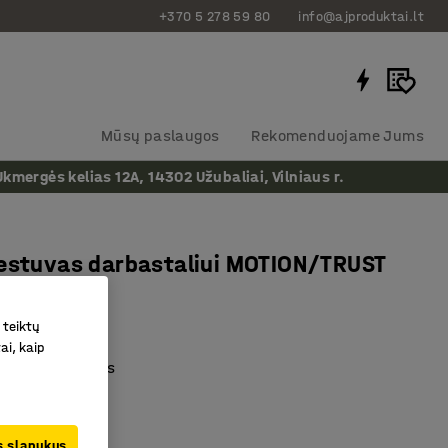
+370 5 278 59 80
info@ajproduktai.lt
Mūsų paslaugos
Rekomenduojame Jums
ergės kelias 12A, 14302 Užubaliai, Vilniaus r.
iestuvas darbastaliui MOTION/TRUST
 27W
as
:
274168
 teiktų
ai, kaip
jamas ryškumas
utiklis
jamas kampas
us slapukus