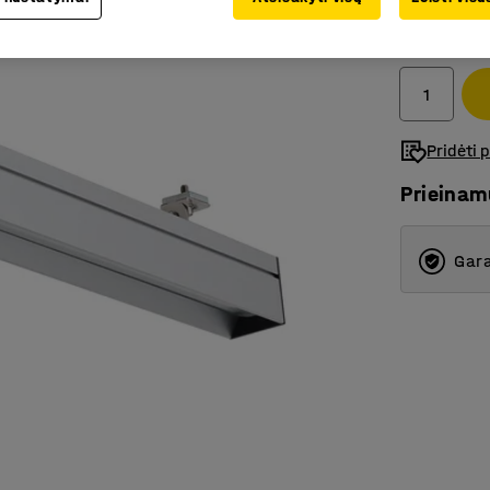
229.-€
Be PVM
Pridėti 
Prieina
Gara