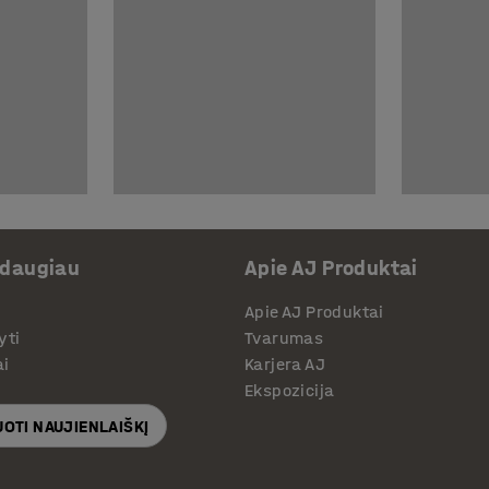
 daugiau
Apie AJ Produktai
Apie AJ Produktai
yti
Tvarumas
ai
Karjera AJ
Ekspozicija
OTI NAUJIENLAIŠKĮ