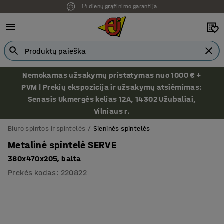
14 dienų grąžinimo garantija
Ekspozicija Vilniuje
Nemokamas užsakymų pristatymas nuo 1000 € +
PVM | Prekių ekspozicija ir užsakymų atsiėmimas:
Senasis Ukmergės kelias 12A, 14302 Užubaliai,
Vilniaus r.
Biuro spintos ir spintelės
Sieninės spintelės
Metalinė spintelė SERVE
380x470x205, balta
Prekės kodas
:
220822