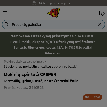
14 dienų grąžinimo garantija
Nemokamas užsakymų pristatymas nuo 1000 € +
PVM | Prekių ekspozicija ir užsakymų atsiėmimas:
Senasis Ukmergės kelias 12A, 14302 Užubaliai,
Vilniaus r.
Mokinių daiktų saugojimas
Stacionarūs mokykliniai daiktų saugojimo baldai
Mokinių spintelė CASPER
12 stalčių, grindjuostė, balta/tamsiai žalia
Prekės kodas
:
3910528
Naujiena