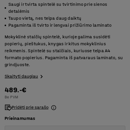
Saugi ir tvirta spintelė su tvirtinimo prie sienos
detalėmis
Taupo vietą, nes telpa daug daiktų
Pagaminta iš tvirto ir lengvai prižiūrimo laminato
Mokyklinė stalčių spintelė, kurioje galima susidėti
popierių, pieštukus, knygas ir kitus mokyklinius
reikmenis. Spintelė su stalčiais, kuriuose telpa A4
formato popierius. Pagaminta iš patvaraus laminato, su
grindjuoste.
Skaityti daugiau
489.-€
Be PVM
Pridėti prie sąrašo
Prieinamumas