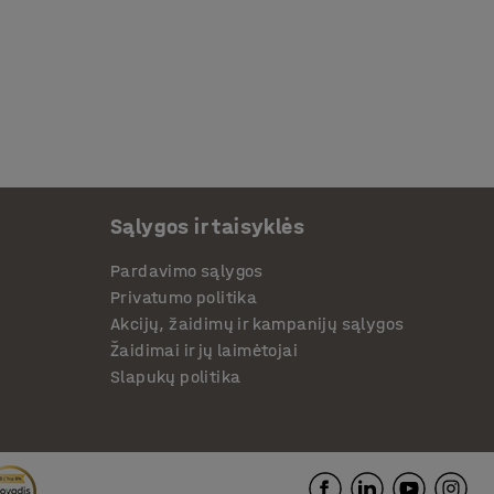
Sąlygos ir taisyklės
Pardavimo sąlygos
Privatumo politika
Akcijų, žaidimų ir kampanijų sąlygos
Žaidimai ir jų laimėtojai
Slapukų politika