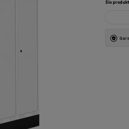
Šio produk
Gara