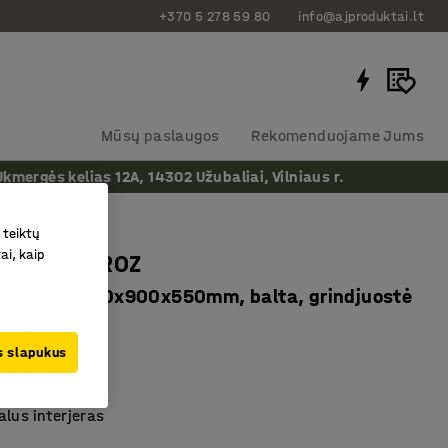
+370 5 278 59 80
info@ajproduktai.lt
Mūsų paslaugos
Rekomenduojame Jums
ergės kelias 12A, 14302 Užubaliai, Vilniaus r.
 teiktų
ai, kaip
 spintelė ROZ
 3 durys, 1510x900x550mm, balta, grindjuostė
as
:
52221
us slapukus
 aukščio
izainas
lus interjeras