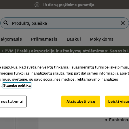
14 dienų grąžinimo garantija
 valgomasis
Priimamasis
Laukui
Mokykloms
VM | Prekių ekspozicija ir užsakymų atsiėmimas: Senasis Ukm
Mokyklinės spintelės
slapukus, kad svetainė veiktų tinkamai, suasmenintų turinį bei skelbimus,
medijos funkcijas ir analizuotų srautą. Taip pat dalijamės informacija apie t
Mokinių
 mūsų svetaine, su savo socialinės medijos, reklamavimo ir analizės
3 dalys,
s.
Slapukų politika
Prekės kod
 nustatymai
Atsisakyti visų
Leisti vis
Nedidelio
Tvirtas d
Funkciona