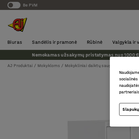
Be PVM
Biuras
Sandėlis ir pramonė
Rūbinė
Valgykla ir
Nemokamas užsakymų pristatymas nuo 1000 € + P
AJ Produktai
Mokykloms
Mokykliniai daiktų saugojimo baldai
Naudojame 
socialinės 
naudojatės
partneriai
Slapukų