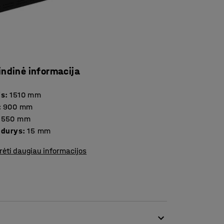
indinė informacija
is
:
1510
mm
:
900
mm
550
mm
Storis durys
:
15
mm
rėti daugiau informacijos