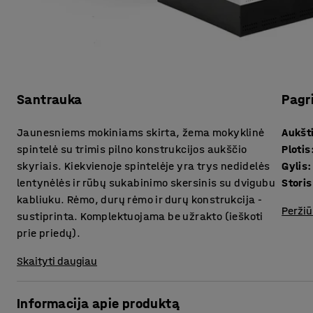
Santrauka
Pagr
Jaunesniems mokiniams skirta, žema mokyklinė
Aukšt
spintelė su trimis pilno konstrukcijos aukščio
Plotis
skyriais. Kiekvienoje spintelėje yra trys nedidelės
Gylis
:
lentynėlės ir rūbų sukabinimo skersinis su dvigubu
kabliuku. Rėmo, durų rėmo ir durų konstrukcija -
Peržiū
sustiprinta. Komplektuojama be užrakto (ieškoti
prie priedų).
Skaityti daugiau
Informacija apie produktą