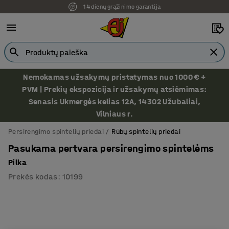
14 dienų grąžinimo garantija
Ekspozicija Vilniuje
Nemokamas užsakymų pristatymas nuo 1000 € +
PVM | Prekių ekspozicija ir užsakymų atsiėmimas:
Senasis Ukmergės kelias 12A, 14302 Užubaliai,
Vilniaus r.
Persirengimo spintelių priedai
Rūbų spintelių priedai
Pasukama pertvara persirengimo spintelėms
Pilka
Prekės kodas
:
10199