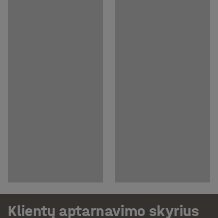
Klientų aptarnavimo skyrius