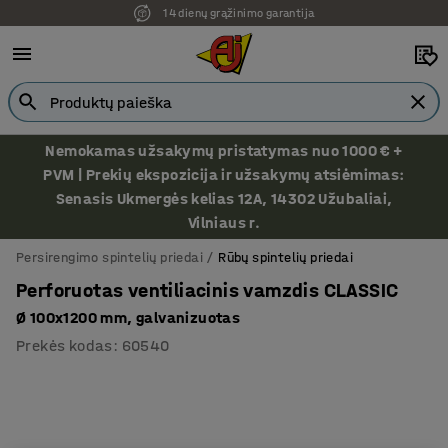
14 dienų grąžinimo garantija
Nemokamas užsakymų pristatymas nuo 1000 € +
PVM | Prekių ekspozicija ir užsakymų atsiėmimas:
Senasis Ukmergės kelias 12A, 14302 Užubaliai,
Vilniaus r.
Persirengimo spintelių priedai
Rūbų spintelių priedai
Perforuotas ventiliacinis vamzdis CLASSIC
Ø 100x1200 mm, galvanizuotas
Prekės kodas
:
60540