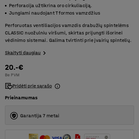
Perforacija užtikrina oro cirkuliaciją.
Jungiami naudojant T formos vamzdžius
Perforuotas ventiliacijos vamzdis drabužių spintelėms
CLASSIC nuožulniu viršumi, skirtas prijungti išorinei
vėdinimo sistemai. Galima tvirtinti prie įvairių spintelių.
Skaityti daugiau
20.-€
Be PVM
Pridėti prie sąrašo
Prieinamumas
Garantija 7 metai