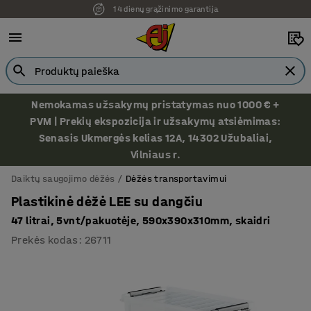
14 dienų grąžinimo garantija
Ekspozicija Vilniuje
Nemokamas užsakymų pristatymas nuo 1000 € +
PVM | Prekių ekspozicija ir užsakymų atsiėmimas:
Senasis Ukmergės kelias 12A, 14302 Užubaliai,
Vilniaus r.
Daiktų saugojimo dėžės
Dėžės transportavimui
Plastikinė dėžė LEE su dangčiu
47 litrai, 5vnt/pakuotėje, 590x390x310mm, skaidri
Prekės kodas
:
26711