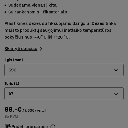
Sudedama vienas į kitą
Su rankenomis - fiksatoriais
Plastikinės dėžės su fiksuojamu dangčiu. Dėžės tinka
maisto produktų saugojimui ir atlaiko temperatūros
pokyčius nuo -40˚C iki +120˚C.
Skaityti daugiau
Ilgis (mm)
590
Tūris (L)
340
47
400
500
88.-€
8
(17.60€/vnt.)
Be PVM
590
14
Pridėti prie sąrašo