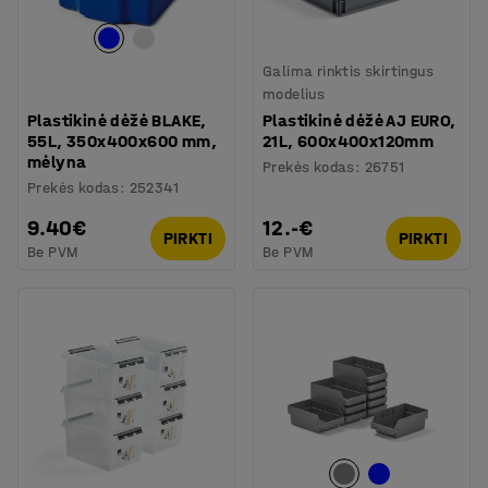
Galima rinktis skirtingus
modelius
Plastikinė dėžė BLAKE,
Plastikinė dėžė AJ EURO,
55L, 350x400x600 mm,
21L, 600x400x120mm
mėlyna
Prekės kodas
:
26751
Prekės kodas
:
252341
9.40€
12.-€
PIRKTI
PIRKTI
Be PVM
Be PVM