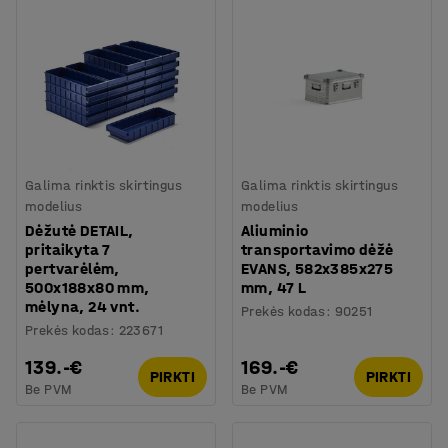
Galima rinktis skirtingus
Galima rinktis skirtingus
modelius
modelius
Dėžutė DETAIL,
Aliuminio
pritaikyta 7
transportavimo dėžė
pertvarėlėm,
EVANS, 582x385x275
500x188x80 mm,
mm, 47 L
mėlyna, 24 vnt.
Prekės kodas
:
90251
Prekės kodas
:
223671
139.-€
169.-€
PIRKTI
PIRKTI
Be PVM
Be PVM