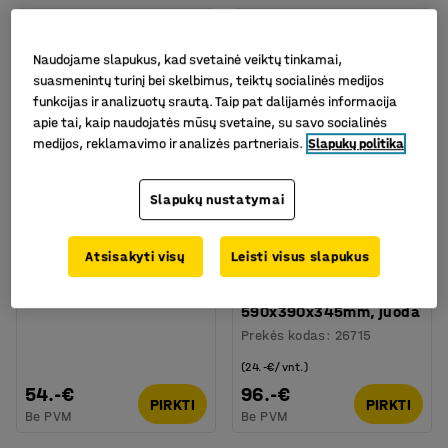
Naudojame slapukus, kad svetainė veiktų tinkamai,
suasmenintų turinį bei skelbimus, teiktų socialinės medijos
funkcijas ir analizuotų srautą. Taip pat dalijamės informacija
apie tai, kaip naudojatės mūsų svetaine, su savo socialinės
medijos, reklamavimo ir analizės partneriais.
Slapukų politika
Slapukų nustatymai
Galima rinktis skirtingus
Galima rinktis skirtingus
modelius
modelius
Spinta su 45 dėžutėmis
Plastikinė dėžė NOLAN
Atsisakyti visų
Leisti visus slapukus
su dangčiu, 50L, 4
Prekės kodas
:
22929
vnt/pakuotėje,
590x390x345mm, juoda
Prekės kodas
:
26715
(24.-€/vnt.)
54.-€
96.-€
PIRKTI
PIRKTI
Be PVM
Be PVM