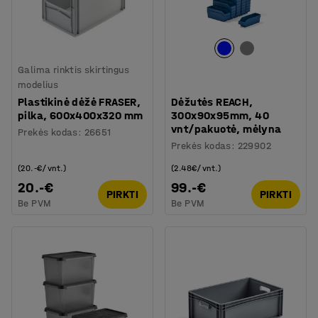
Galima rinktis skirtingus
modelius
Plastikinė dėžė FRASER,
Dėžutės REACH,
pilka, 600x400x320 mm
300x90x95mm, 40
vnt/pakuotė, mėlyna
Prekės kodas
:
26651
Prekės kodas
:
229902
(20.-€/vnt.)
(2.48€/vnt.)
20.-€
99.-€
PIRKTI
PIRKTI
Be PVM
Be PVM