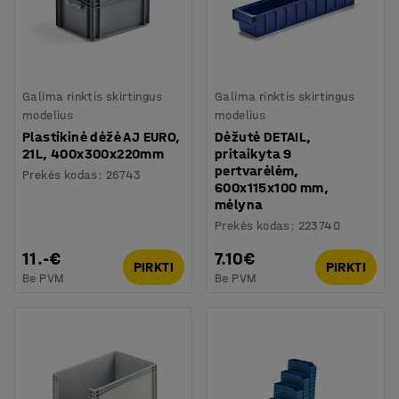
Galima rinktis skirtingus
Galima rinktis skirtingus
modelius
modelius
Plastikinė dėžė AJ EURO,
Dėžutė DETAIL,
21L, 400x300x220mm
pritaikyta 9
pertvarėlėm,
Prekės kodas
:
26743
600x115x100 mm,
mėlyna
Prekės kodas
:
223740
11.-€
7.10€
PIRKTI
PIRKTI
Be PVM
Be PVM