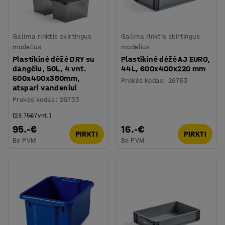
Galima rinktis skirtingus
Galima rinktis skirtingus
modelius
modelius
Plastikinė dėžė DRY su
Plastikinė dėžė AJ EURO,
dangčiu, 50L, 4 vnt.
44L, 600x400x220 mm
600x400x350mm,
Prekės kodas
:
26753
atspari vandeniui
Prekės kodas
:
26733
(23.75€/vnt.)
95.-€
16.-€
PIRKTI
PIRKTI
Be PVM
Be PVM