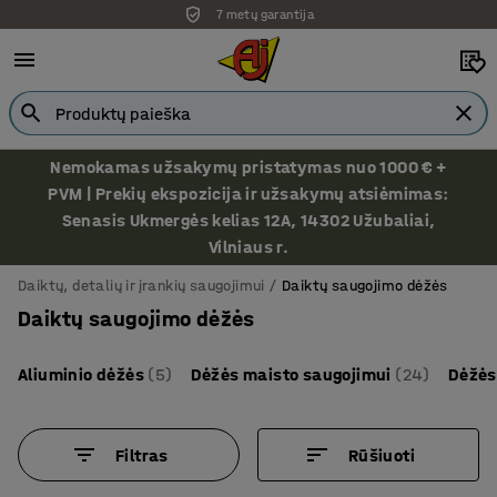
7 metų garantija
Nemokamas užsakymų pristatymas nuo 1000 € +
PVM | Prekių ekspozicija ir užsakymų atsiėmimas:
Senasis Ukmergės kelias 12A, 14302 Užubaliai,
Vilniaus r.
Daiktų, detalių ir įrankių saugojimui
Daiktų saugojimo dėžės
Daiktų saugojimo dėžės
Aliuminio dėžės
(5)
Dėžės maisto saugojimui
(24)
Dėžės
Filtras
Rūšiuoti