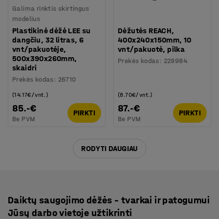
Galima rinktis skirtingus
modelius
Plastikinė dėžė LEE su
Dėžutės REACH,
dangčiu, 32 litras, 6
400x240x150mm, 10
vnt/pakuotėje,
vnt/pakuotė, pilka
500x390x260mm,
Prekės kodas
:
229984
skaidri
Prekės kodas
:
26710
(14.17€/vnt.)
(8.70€/vnt.)
85.-€
87.-€
PIRKTI
PIRKTI
Be PVM
Be PVM
RODYTI DAUGIAU
Daiktų saugojimo dėžės – tvarkai ir patogumui
Jūsų darbo vietoje užtikrinti