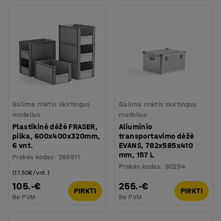
Galima rinktis skirtingus
Galima rinktis skirtingus
modelius
modelius
Plastikinė dėžė FRASER,
Aliuminio
pilka, 600x400x320mm,
transportavimo dėžė
6 vnt.
EVANS, 782x585x410
mm, 157 L
Prekės kodas
:
266511
Prekės kodas
:
90254
(17.50€/vnt.)
105.-€
255.-€
PIRKTI
PIRKTI
Be PVM
Be PVM