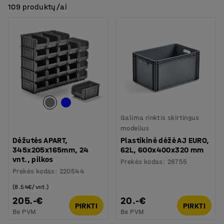
109 produktų/ai
Galima rinktis skirtingus
modelius
Dėžutės APART,
Plastikinė dėžė AJ EURO,
345x205x165mm, 24
62L, 600x400x320 mm
vnt., pilkos
Prekės kodas
:
26755
Prekės kodas
:
220544
(8.54€/vnt.)
205.-€
20.-€
PIRKTI
PIRKTI
Be PVM
Be PVM