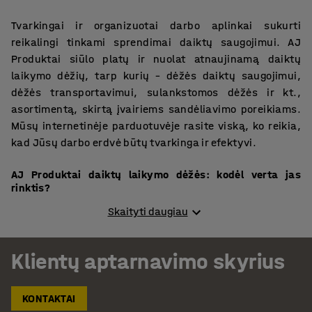
Tvarkingai ir organizuotai darbo aplinkai sukurti
reikalingi tinkami sprendimai daiktų saugojimui. AJ
Produktai siūlo platų ir nuolat atnaujinamą daiktų
laikymo dėžių, tarp kurių – dėžės daiktų saugojimui,
dėžės transportavimui, sulankstomos dėžės ir kt.,
asortimentą, skirtą įvairiems sandėliavimo poreikiams.
Mūsų internetinėje parduotuvėje rasite viską, ko reikia,
kad Jūsų darbo erdvė būtų tvarkinga ir efektyvi.
AJ Produktai daiktų laikymo dėžės: kodėl verta jas
rinktis?
Skaityti daugiau
Mūsų asortimente esančios daiktų laikymo dėžės
išsiskiria aukšta kokybe ir ilgaamžiškumu. Jos yra
pagamintos iš patvarių medžiagų. Asortimente rasite
Klientų aptarnavimo skyrius
įvairių dydžių ir tipų dėžes, pritaikytas tiek mažiems,
tiek dideliems daiktams laikyti. Ergonomiškas dizainas ir
KONTAKTAI
funkcionalumas padeda palaikyti tvarkingą ir