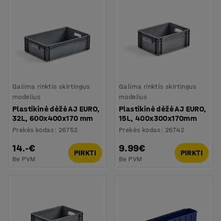
Galima rinktis skirtingus
Galima rinktis skirtingus
modelius
modelius
Plastikinė dėžė AJ EURO,
Plastikinė dėžė AJ EURO,
32L, 600x400x170 mm
15L, 400x300x170mm
Prekės kodas
:
26752
Prekės kodas
:
26742
14.-€
9.99€
PIRKTI
PIRKTI
Be PVM
Be PVM