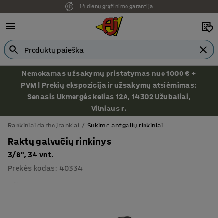
14 dienų grąžinimo garantija
Ekspozicija Vilniuje
Nemokamas užsakymų pristatymas nuo 1000 € +
PVM | Prekių ekspozicija ir užsakymų atsiėmimas:
Senasis Ukmergės kelias 12A, 14302 Užubaliai,
Vilniaus r.
Rankiniai darbo įrankiai
Sukimo antgalių rinkiniai
Raktų galvučių rinkinys
3/8", 34 vnt.
Prekės kodas
:
40334