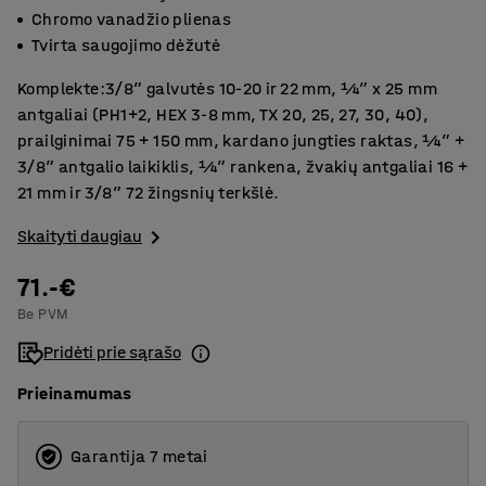
Chromo vanadžio plienas
Tvirta saugojimo dėžutė
Komplekte:3/8” galvutės 10-20 ir 22 mm, ¼” x 25 mm
antgaliai (PH1+2, HEX 3-8 mm, TX 20, 25, 27, 30, 40),
prailginimai 75 + 150 mm, kardano jungties raktas, ¼” +
3/8” antgalio laikiklis, ¼” rankena, žvakių antgaliai 16 +
21 mm ir 3/8” 72 žingsnių terkšlė.
Skaityti daugiau
71.-€
Be PVM
Pridėti prie sąrašo
Prieinamumas
Garantija 7 metai