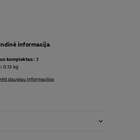
indinė informacija
Skaičius komplektas
:
3
s
:
0.12
kg
rėti daugiau informacijos
lite rašyti ant visų mūsų paruodamų rašymo