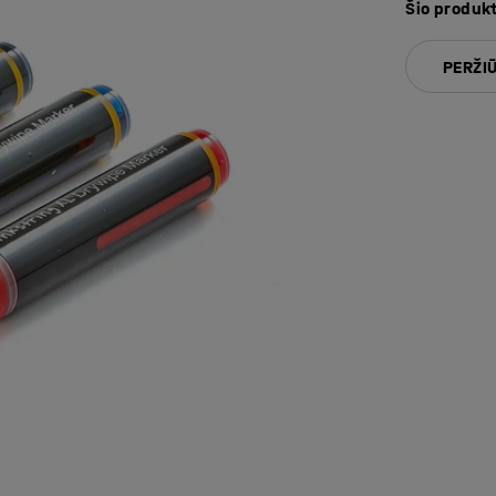
Šio produk
PERŽIŪ