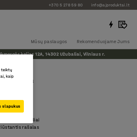
+370 5 278 59 80
info@ajproduktai.lt
Mūsų paslaugos
Rekomenduojame Jums
ergės kelias 12A, 14302 Užubaliai, Vilniaus r.
 teiktų
ai, kaip
ai stovams
as
:
11463
us slapukus
okybė
ymo lentų rašikliai
žiūstantis rašalas