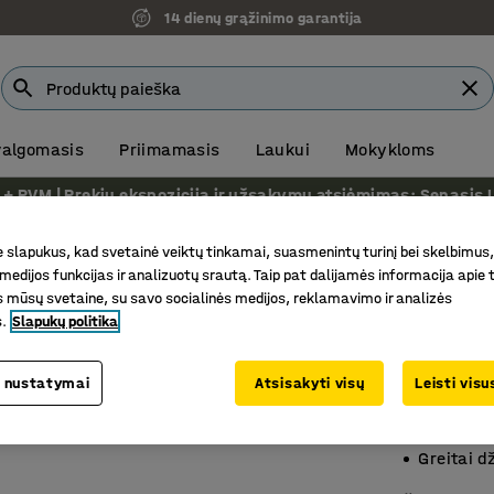
14 dienų grąžinimo garantija
 valgomasis
Priimamasis
Laukui
Mokykloms
VM | Prekių ekspozicija ir užsakymų atsiėmimas: Senasis Ukm
 laikikliais
slapukus, kad svetainė veiktų tinkamai, suasmenintų turinį bei skelbimus,
medijos funkcijas ir analizuotų srautą. Taip pat dalijamės informacija apie t
Rašikli
 mūsų svetaine, su savo socialinės medijos, reklamavimo ir analizės
s.
Slapukų politika
3 vnt.
Prekės kod
 nustatymai
Atsisakyti visų
Leisti vis
Aukšta k
Stori raš
Greitai d