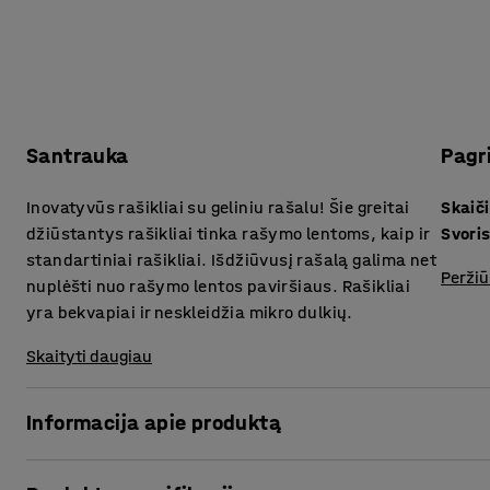
Santrauka
Pagr
Inovatyvūs rašikliai su geliniu rašalu! Šie greitai
džiūstantys rašikliai tinka rašymo lentoms, kaip ir
Svori
standartiniai rašikliai. Išdžiūvusį rašalą galima net
Peržiū
nuplėšti nuo rašymo lentos paviršiaus. Rašikliai
yra bekvapiai ir neskleidžia mikro dulkių.
Skaityti daugiau
Informacija apie produktą
Naudodami šiuos greitai džiūstančio rašalo rašiklius, ga