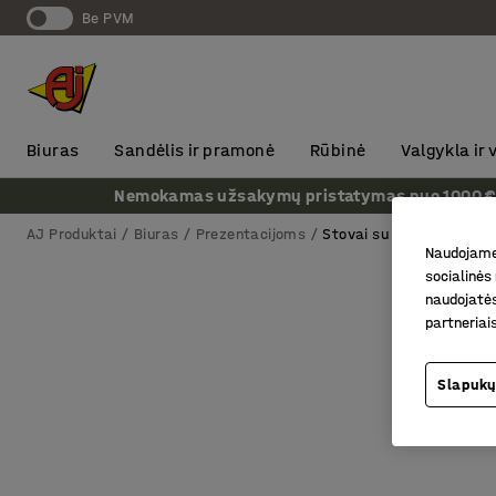
Be PVM
Biuras
Sandėlis ir pramonė
Rūbinė
Valgykla ir
Nemokamas užsakymų pristatymas nuo 1000 € + P
AJ Produktai
Biuras
Prezentacijoms
Stovai su popieriaus lapų
Naudojame 
socialinės 
naudojatės
partneriai
Slapukų