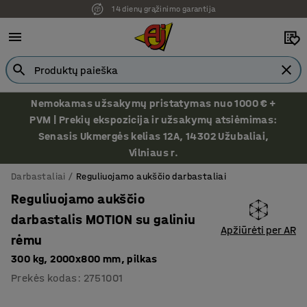
14 dienų grąžinimo garantija
Ekspozicija Vilniuje
Nemokamas užsakymų pristatymas nuo 1000 € +
PVM | Prekių ekspozicija ir užsakymų atsiėmimas:
Senasis Ukmergės kelias 12A, 14302 Užubaliai,
Vilniaus r.
Darbastaliai
Reguliuojamo aukščio darbastaliai
Reguliuojamo aukščio
darbastalis MOTION su galiniu
Apžiūrėti per AR
rėmu
300 kg, 2000x800 mm, pilkas
Prekės kodas
:
2751001