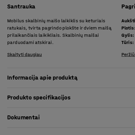
Santrauka
Pagr
Mobilus skalbinių maišo laikiklis su keturiais
Aukšt
ratukais, tvirta pagrindo plokšte ir dviem maišą
Plotis
prilaikančiais laikikliais. Skalbinių maišai
Gylis
:
parduodami atskirai.
Tūris
:
Skaityti daugiau
Peržiū
Informacija apie produktą
Praktiškas skalbinių maišo laikiklis, su kuriuo lengviau tv
Produkto specifikacijos
Skalbinių maišo laikiklyje sumontuoti lengvai riedantys ratu
Aukštis
:
870
mm
laikiklį ir pastatyti ten, kur jo labiausiai reikia. Laikikliai 
Dokumentai
Plotis
:
450
mm
atidarytą. Skalbinių maišas tvirtai laikosi ant stovo ir 
Gylis
:
430
mm
Tūris
:
110
L
Spausdinti produkto puslapį
Visas maišo laikiklis pagamintas iš galvanizuoto lakštinio 