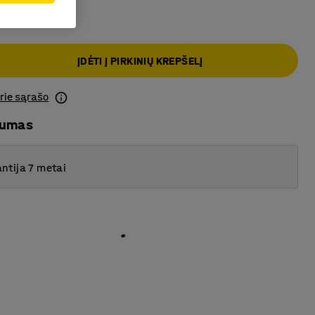
ĮDĖTI Į PIRKINIŲ KREPŠELĮ
prie sąrašo
mumas
ntija 7 metai