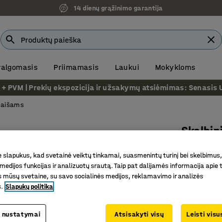
14 dienų grąžinimo garantija
 valgomasis
Priimamasis
Laukui
Mokykloms
VM | Prekių ekspozicija ir užsakymų atsiėmimas: Senasis Ukm
 maišams
Skalbin
110 litrų
slapukus, kad svetainė veiktų tinkamai, suasmenintų turinį bei skelbimus,
Prekės kod
medijos funkcijas ir analizuotų srautą. Taip pat dalijamės informacija apie t
 mūsų svetaine, su savo socialinės medijos, reklamavimo ir analizės
Tvirta pa
s.
Slapukų politika
Lengva u
Keturi in
 nustatymai
Atsisakyti visų
Leisti vis