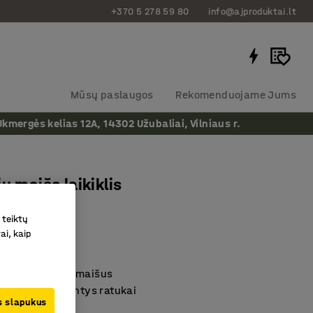
+370 5 278 59 80
info@ajproduktai.lt
Mūsų paslaugos
Rekomenduojame Jums
ergės kelias 12A, 14302 Užubaliai, Vilniaus r.
ių maišo laikiklis
, cinkuotas
 teiktų
as
:
17421
ai, kaip
grindo plokšė
ždėti skalbinių maišus
dividualiai judantys ratukai
us slapukus