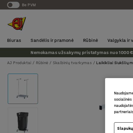
Be PVM
Biuras
Sandėlis ir pramonė
Rūbinė
Valgykla ir
Nemokamas užsakymų pristatymas nuo 1000 € + P
AJ Produktai
Rūbinė
Skalbinių tvarkymas
Laikikliai šiukšlių
Naudojame 
socialinės 
naudojatės
partneriai
Slapukų