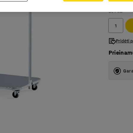
51.-€
Be PVM
Pridėti 
Prieina
Gara