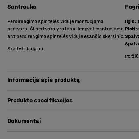
Santrauka
Pagr
Persirengimo spintelės viduje montuojama
Ilgis
:
pertvara. Ši pertvara yra labai lengvai montuojama
Plotis
ant persirengimo spintelės viduje esančio skersinio.
Spalv
Spalv
Skaityti daugiau
Peržiū
Informacija apie produktą
Paprasta, tačiau labai praktiška pertvara leidžia atskirti 
Produkto specifikacijos
be vargo atskirtsite nešvarius darbo drabužius nuo kasdi
milteliniu būdu pilkai dažyto lakštinio plieno. Ji labai l
Ilgis
:
1000
mm
viduje esančio skersinio.
Dokumentai
Plotis
:
390
mm
Spalva
:
Šviesiai pilka
Spalvos kodas
:
RAL 7035
Spausdinti produkto puslapį