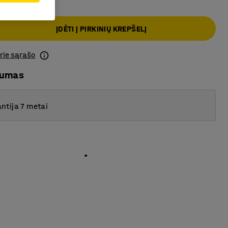
ĮDĖTI Į PIRKINIŲ KREPŠELĮ
prie sąrašo
mumas
ntija 7 metai