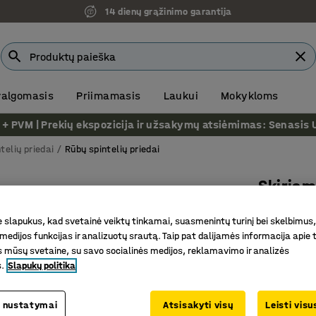
14 dienų grąžinimo garantija
 valgomasis
Priimamasis
Laukui
Mokykloms
VM | Prekių ekspozicija ir užsakymų atsiėmimas: Senasis Ukm
telių priedai
Rūbų spintelių priedai
Skiriam
Prekės kod
slapukus, kad svetainė veiktų tinkamai, suasmenintų turinį bei skelbimus,
medijos funkcijas ir analizuotų srautą. Taip pat dalijamės informacija apie t
Atskiria 
 mūsų svetaine, su savo socialinės medijos, reklamavimo ir analizės
Lengvai 
s.
Slapukų politika
Pilkas la
21.-€
 nustatymai
Atsisakyti visų
Leisti vis