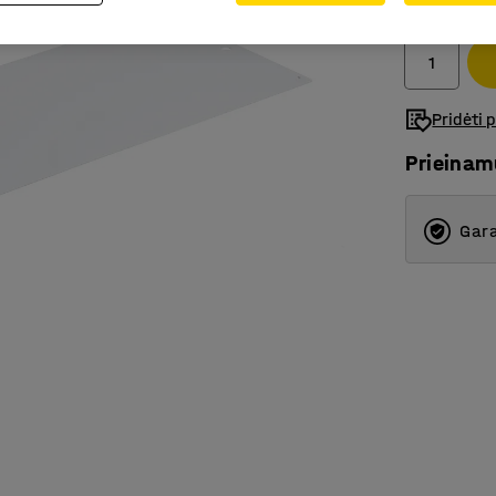
Be PVM
Pridėti 
Prieina
Gara