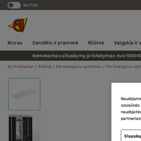
Be PVM
Biuras
Sandėlis ir pramonė
Rūbinė
Valgykla ir
Nemokamas užsakymų pristatymas nuo 1000 € + P
AJ Produktai
Rūbinė
Persirengimo spintelės
Persirengimo spin
Naudojame 
socialinės 
naudojatės
partneriai
Slapukų