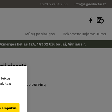
+370 5 278 59 80
info@ajproduktai.lt
Mūsų paslaugos
Rekomenduojame Jums
ergės kelias 12A, 14302 Užubaliai, Vilniaus r.
oji sienelė
as
:
10193
 teiktų
ai, kaip
švarius rūbus nuo purvinų
montuojama
kštinis plienas
us slapukus