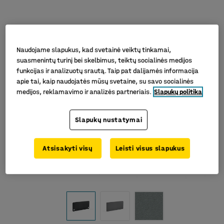
Naudojame slapukus, kad svetainė veiktų tinkamai,
suasmenintų turinį bei skelbimus, teiktų socialinės medijos
funkcijas ir analizuotų srautą. Taip pat dalijamės informacija
apie tai, kaip naudojatės mūsų svetaine, su savo socialinės
medijos, reklamavimo ir analizės partneriais.
Slapukų politika
Slapukų nustatymai
Atsisakyti visų
Leisti visus slapukus