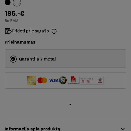
1400
185.-€
Be PVM
1600
Pridėti prie sąrašo
2000
Prieinamumas
Garantija 7 metai
Informacija apie produktą