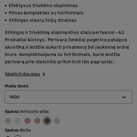
Efektyvus triukšmo slopinimas
Pilnas komplektas su tvirtinimais
Stilingas siaurų linijų dizainas
Stilingos ir triukšmą slopinančios stalo pertvaros – AJ
Produktai kūrinys. Pertvara ženkliai pagerina patalpos
akustiką ir leidžia sukurti privatesnę bei jaukesnę erdvę
biure. Komplektuojama su tvirtinimais, kurie leidžia
pertvarą prie stalviršio pritvirtinti itin paprastai.
Skaityti daugiau
Plotis (mm)
1600
Spalva
:
Antracito pilka
800
1000
Spalva
:
Balta
1200