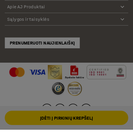
Apie AJ Produktai
Sąlygos ir taisyklės
PRENUMERUOTI NAUJIENLAIŠKĮ
ĮDĖTI Į PIRKINIŲ KREPŠELĮ