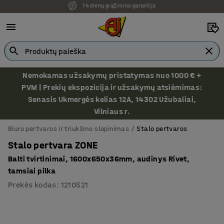
Ekspozicija Vilniuje
Nemokamas užsakymų pristatymas nuo 1000 € +
PVM | Prekių ekspozicija ir užsakymų atsiėmimas:
Senasis Ukmergės kelias 12A, 14302 Užubaliai,
Vilniaus r.
Biuro pertvaros ir triukšmo slopinimas
Stalo pertvaros
Stalo pertvara ZONE
Balti tvirtinimai, 1600x650x36mm, audinys Rivet,
tamsiai pilka
Prekės kodas
:
1210521