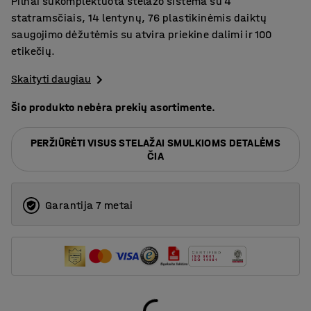
Pilnai sukomplektuota stelažo sistema su 4
statramsčiais, 14 lentynų, 76 plastikinėmis daiktų
saugojimo dėžutėmis su atvira priekine dalimi ir 100
etikečių.
Skaityti daugiau
Šio produkto nebėra prekių asortimente.
PERŽIŪRĖTI VISUS STELAŽAI SMULKIOMS DETALĖMS
ČIA
Garantija 7 metai