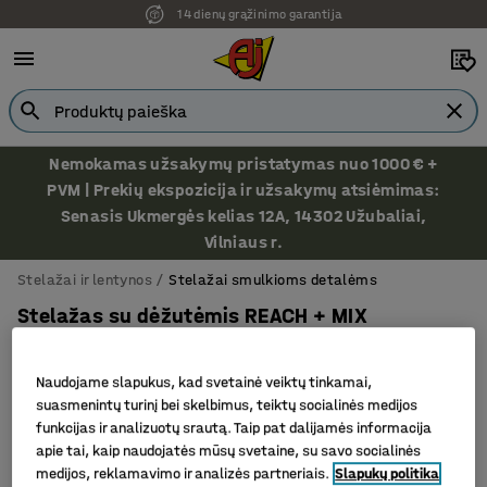
14 dienų grąžinimo garantija
Nemokamas užsakymų pristatymas nuo 1000 € +
PVM | Prekių ekspozicija ir užsakymų atsiėmimas:
Senasis Ukmergės kelias 12A, 14302 Užubaliai,
Vilniaus r.
Stelažai ir lentynos
Stelažai smulkioms detalėms
Stelažas su dėžutėmis REACH + MIX
2100x1000x300mm, 76 mėlynos dėžutės
Prekės kodas
:
26020
Naudojame slapukus, kad svetainė veiktų tinkamai,
suasmenintų turinį bei skelbimus, teiktų socialinės medijos
funkcijas ir analizuotų srautą. Taip pat dalijamės informacija
apie tai, kaip naudojatės mūsų svetaine, su savo socialinės
medijos, reklamavimo ir analizės partneriais.
Slapukų politika