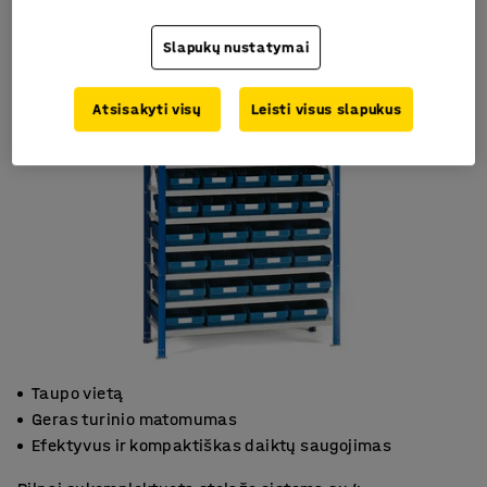
Slapukų nustatymai
Atsisakyti visų
Leisti visus slapukus
Taupo vietą
Geras turinio matomumas
Efektyvus ir kompaktiškas daiktų saugojimas