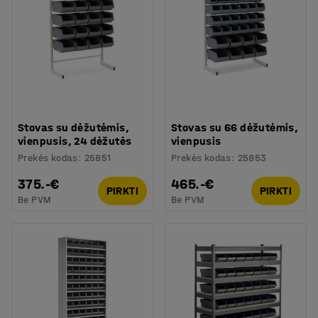
Stovas su dėžutėmis,
Stovas su 66 dėžutėmis,
vienpusis, 24 dėžutės
vienpusis
Prekės kodas
:
25851
Prekės kodas
:
25853
375.-€
465.-€
PIRKTI
PIRKTI
Be PVM
Be PVM