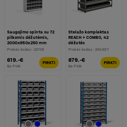
Saugojimo spinta su 72
Stelažo komplektas
pilkomis dėžutėmis,
REACH + COMBO, 42
2000x950x250 mm
dėžutės
Prekės kodas
:
20106
Prekės kodas
:
204557
619.-€
879.-€
PIRKTI
PIRKTI
Be PVM
Be PVM