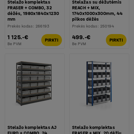
Stelažo komplektas
Stelažas su dėžutėmis
FRASER + COMBO, 32
REACH + MIX,
dėžės, 1980x1840x1230
1740x1000x300mm, 44
mm
pilkos dėžės
Prekės kodas
:
266193
Prekės kodas
:
250194
1 125.-€
499.-€
PIRKTI
PIRKTI
Be PVM
Be PVM
Stelažo komplektas AJ
Stelažo komplektas
EURO + COMBO, 24
FRASER + MIX, 20 dėžių,