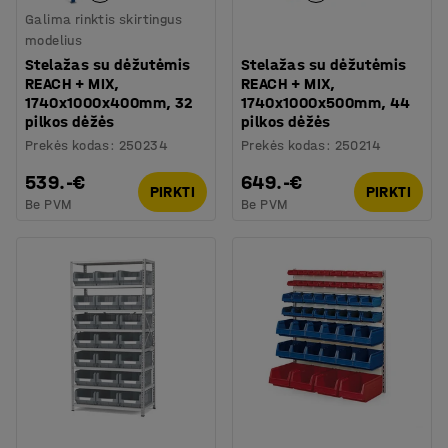
Galima rinktis skirtingus
modelius
Stelažas su dėžutėmis
Stelažas su dėžutėmis
REACH + MIX,
REACH + MIX,
1740x1000x400mm, 32
1740x1000x500mm, 44
pilkos dėžės
pilkos dėžės
Prekės kodas
:
250234
Prekės kodas
:
250214
539.-€
649.-€
PIRKTI
PIRKTI
Be PVM
Be PVM