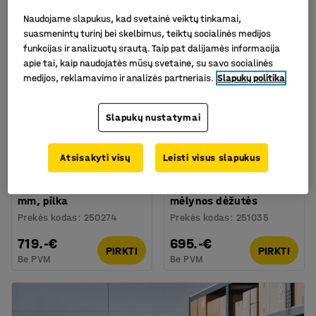
Naudojame slapukus, kad svetainė veiktų tinkamai,
suasmenintų turinį bei skelbimus, teiktų socialinės medijos
funkcijas ir analizuotų srautą. Taip pat dalijamės informacija
apie tai, kaip naudojatės mūsų svetaine, su savo socialinės
medijos, reklamavimo ir analizės partneriais.
Slapukų politika
Slapukų nustatymai
Galima rinktis skirtingus
modelius
Atsisakyti visų
Leisti visus slapukus
Stelažas su dėžutėmis
Stelažas su dėžutėmis
REACH + MIX, 76
REACH + MIX,
dėžutės, 2100x1065x400
1740x1000x400mm, 88
mm, pilka
mėlynos dėžutės
Prekės kodas
:
250274
Prekės kodas
:
251035
719.-€
695.-€
PIRKTI
PIRKTI
Be PVM
Be PVM