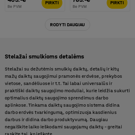
PIRKTI
PIRKTI
Be PVM
Be PVM
RODYTI DAUGIAU
Stelažai smulkioms detalėms
Stelažai su dežutėmis smulkių daiktų, detalių ir kitų
mažų daiktų saugojimui pramonės erdvėse, prekybos
vietose, sandėliuose ir t.t. Tai labai universalūs ir
praktiški daiktų saugojimo moduliai, kurie leidžia sukurti
optimalius daiktų saugojimo sprendimus darbo
aplinkose. Tinkama daiktų saugojimo sistema didina
darbo erdvės tvarkingumą, optimizuoja kasdienius
darbus ir didina darbo produktyvumą. Daugiau
negaiškite laiko ieškodami saugojamų daiktų – greitai
raskite tai, ko ieškote.