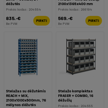
dėžutės
2100x1365x400 mm
Prekės kodas
:
204554
Prekės kodas
:
266194
835.-€
569.-€
PIRKTI
PIRKTI
Be PVM
Be PVM
Stelažas su dėžutėmis
Stelažo komplektas
REACH + MIX,
FRASER + COMBO, 16
2100x1000x500mm, 76
dėžučių
mėlynos dėžutės
Prekės kodas
:
204555