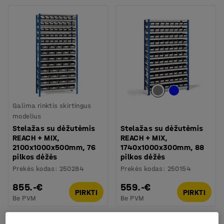
Galima rinktis skirtingus
modelius
Stelažas su dėžutėmis
Stelažas su dėžutėmis
REACH + MIX,
REACH + MIX,
2100x1000x500mm, 76
1740x1000x300mm, 88
pilkos dėžės
pilkos dėžės
Prekės kodas
:
250284
Prekės kodas
:
250154
855.-€
559.-€
PIRKTI
PIRKTI
Be PVM
Be PVM