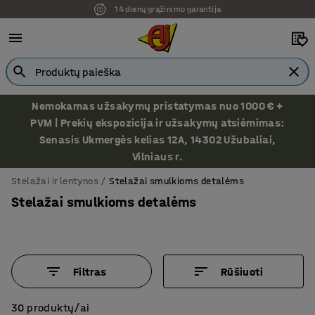
Ekspozicija Vilniuje
Nemokamas užsakymų pristatymas nuo 1000 € +
PVM | Prekių ekspozicija ir užsakymų atsiėmimas:
Senasis Ukmergės kelias 12A, 14302 Užubaliai,
Vilniaus r.
Stelažai ir lentynos
Stelažai smulkioms detalėms
Stelažai smulkioms detalėms
Filtras
Rūšiuoti
30 produktų/ai