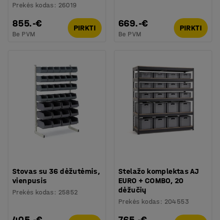
Prekės kodas
:
26019
855.-€
669.-€
PIRKTI
PIRKTI
Be PVM
Be PVM
Stovas su 36 dėžutėmis,
Stelažo komplektas AJ
vienpusis
EURO + COMBO, 20
dėžučių
Prekės kodas
:
25852
Prekės kodas
:
204553
405.-€
765.-€