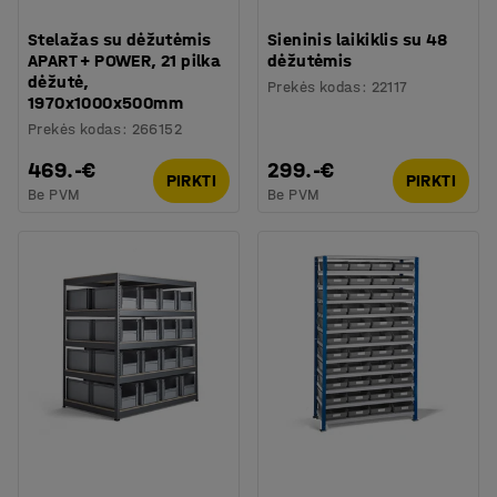
Stelažas su dėžutėmis
Sieninis laikiklis su 48
APART + POWER, 21 pilka
dėžutėmis
dėžutė,
Prekės kodas
:
22117
1970x1000x500mm
Prekės kodas
:
266152
469.-€
299.-€
PIRKTI
PIRKTI
Be PVM
Be PVM