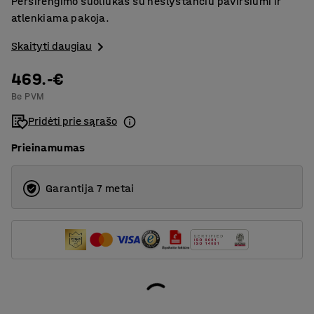
Persirengimo suoliukas su neslystančiu paviršiumi ir
atlenkiama pakoja.
Skaityti daugiau
469.-€
Be PVM
Pridėti prie sąrašo
Prieinamumas
Garantija 7 metai