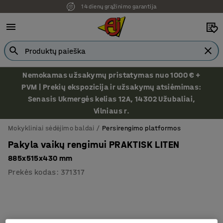
14 dienų grąžinimo garantija
Nemokamas užsakymų pristatymas nuo 1000 € +
PVM | Prekių ekspozicija ir užsakymų atsiėmimas:
Senasis Ukmergės kelias 12A, 14302 Užubaliai,
Vilniaus r.
Mokykliniai sėdėjimo baldai
Persirengimo platformos
Pakyla vaikų rengimui PRAKTISK LITEN
885x515x430 mm
Prekės kodas
:
371317