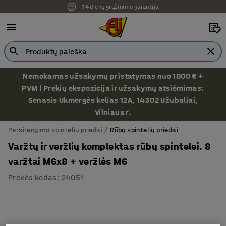
14 dienų grąžinimo garantija
Nemokamas užsakymų pristatymas nuo 1000 € +
PVM | Prekių ekspozicija ir užsakymų atsiėmimas:
Senasis Ukmergės kelias 12A, 14302 Užubaliai,
Vilniaus r.
Persirengimo spintelių priedai
Rūbų spintelių priedai
Varžtų ir veržlių komplektas rūbų spintelei. 8
varžtai M6x8 + veržlės M6
Prekės kodas
:
24051