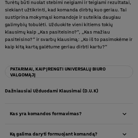
Turėtų būti nuolat stebimi neigiami ir teigiami rezultatai,
siekiant užtikrinti, kad komanda dirbtų kuo geriau. Tai
sustiprina mokymąsi komandoje ir suteikia daugiau
galimybių tobulėti. Užduokite vieni kitiems tokių
klausimų kaip „Kas pasiteisino?“, „Kas mažiau
pasiteisino?“ ir svarbų klausimą: „Ko iš to pasimokėme ir
kaip kitą kartą galėtume geriau dirbti kartu?“
PATARIMAI, KAIP ĮRENGTI UNIVERSALŲ BIURO
VALGOMĄJĮ
Dažniausiai Užduodami Klausimai (D.U.K)
Kas yra komandos formavimas?
Komandos formavimo tikslas – kurti glaudžias darbo
Ką galima daryti formuojant komandą?
grupes, kuriose dirbama siekiant bendrų tikslų. Bet