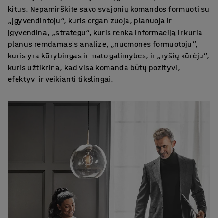
kitus. Nepamirškite savo svajonių komandos formuoti su
„įgyvendintoju“, kuris organizuoja, planuoja ir
įgyvendina, „strategu“, kuris renka informaciją ir kuria
planus remdamasis analize, „nuomonės formuotoju“,
kuris yra kūrybingas ir mato galimybes, ir „ryšių kūrėju“,
kuris užtikrina, kad visa komanda būtų pozityvi,
efektyvi ir veikianti tikslingai.