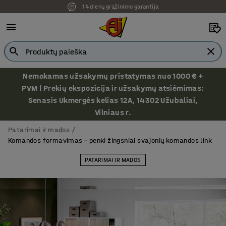
Ekspozicija Vilniuje
Nemokamas užsakymų pristatymas nuo 1000 € +
PVM | Prekių ekspozicija ir užsakymų atsiėmimas:
Senasis Ukmergės kelias 12A, 14302 Užubaliai,
Vilniaus r.
Patarimai ir mados
Komandos formavimas – penki žingsniai svajonių komandos link
PATARIMAI IR MADOS