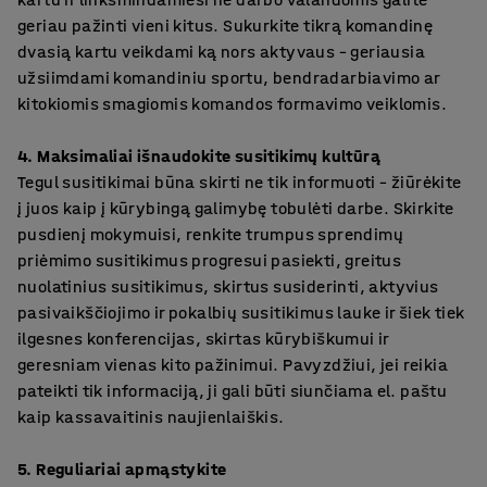
geriau pažinti vieni kitus. Sukurkite tikrą komandinę
dvasią kartu veikdami ką nors aktyvaus – geriausia
užsiimdami komandiniu sportu, bendradarbiavimo ar
kitokiomis smagiomis komandos formavimo veiklomis.
4. Maksimaliai išnaudokite susitikimų kultūrą
Tegul susitikimai būna skirti ne tik informuoti – žiūrėkite
į juos kaip į kūrybingą galimybę tobulėti darbe. Skirkite
pusdienį mokymuisi, renkite trumpus sprendimų
priėmimo susitikimus progresui pasiekti, greitus
nuolatinius susitikimus, skirtus susiderinti, aktyvius
pasivaikščiojimo ir pokalbių susitikimus lauke ir šiek tiek
ilgesnes konferencijas, skirtas kūrybiškumui ir
geresniam vienas kito pažinimui. Pavyzdžiui, jei reikia
pateikti tik informaciją, ji gali būti siunčiama el. paštu
kaip kassavaitinis naujienlaiškis.
5. Reguliariai apmąstykite