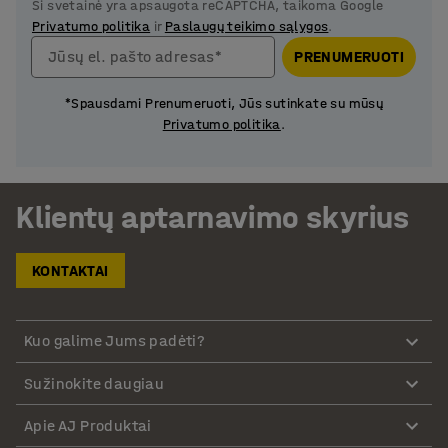
Ši svetainė yra apsaugota reCAPTCHA, taikoma Google
Privatumo politika
ir
Paslaugų teikimo sąlygos
.
Jūsų el. pašto adresas*
PRENUMERUOTI
*Spausdami Prenumeruoti, Jūs sutinkate su mūsų
Privatumo politika
.
Klientų aptarnavimo skyrius
KONTAKTAI
Kuo galime Jums padėti?
Sužinokite daugiau
Apie AJ Produktai