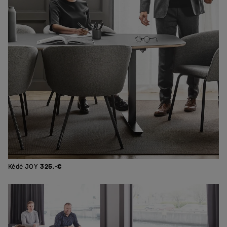
Kėdė JOY
325.-€