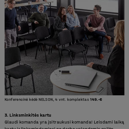
Konferencinė kėdė NELSON, 4 vnt. komplektas
149.-€
3. Linksminkitės kartu
Glaudi komanda yra įsitraukusi komanda! Leisdami laiką
kartu ir linksmindamiesi ne darbo valandomis galite