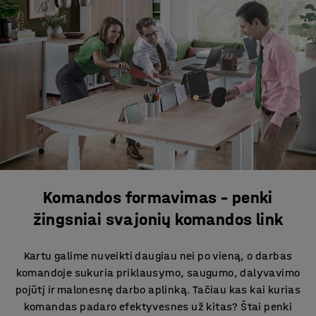
Komandos formavimas – penki
žingsniai svajonių komandos link
Kartu galime nuveikti daugiau nei po vieną, o darbas
komandoje sukuria priklausymo, saugumo, dalyvavimo
pojūtį ir malonesnę darbo aplinką. Tačiau kas kai kurias
komandas padaro efektyvesnes už kitas? Štai penki