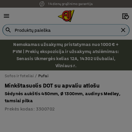
14 dienų grąžinimo garantija
Ekspozicija Vilniuje
Nemokamas užsakymų pristatymas nuo 1000 € +
PVM | Prekių ekspozicija ir užsakymų atsiėmimas:
Senasis Ukmergės kelias 12A, 14302 Užubaliai,
Vilniaus r.
Sofos ir foteliai
Pufai
Minkštasuolis DOT su apvaliu atlošu
Sėdynės aukštis 450mm, Ø 1300mm, audinys Medley,
tamsiai pilka
Prekės kodas
:
3300702