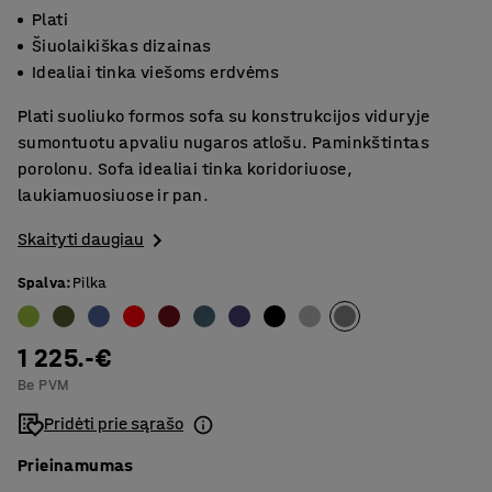
Plati
Šiuolaikiškas dizainas
Idealiai tinka viešoms erdvėms
Plati suoliuko formos sofa su konstrukcijos viduryje
sumontuotu apvaliu nugaros atlošu. Paminkštintas
porolonu. Sofa idealiai tinka koridoriuose,
laukiamuosiuose ir pan.
Skaityti daugiau
Spalva
:
Pilka
1 225.-€
Be PVM
Pridėti prie sąrašo
Prieinamumas