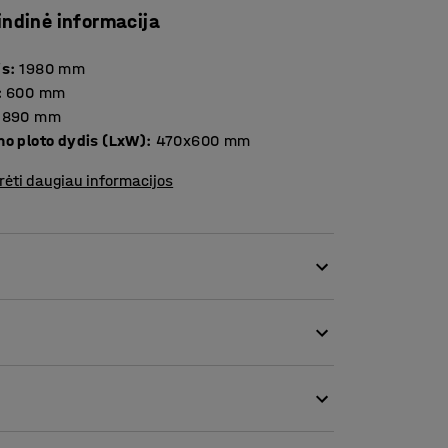
indinė informacija
is
:
1980
mm
:
600
mm
890
mm
mo ploto dydis (LxW)
:
470x600
mm
rėti daugiau informacijos
gali būti pritaikytas daugumai darbo
maisto pramonė, pakavimo linijos, vaistų
zaino baterija maitinamas krautuvas yra
 maitinamas elektrinis variklis. Baterija yra