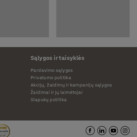
Sąlygos ir taisyklės
Pardavimo sąlygos
Privatumo politika
Akcijų, žaidimų ir kampanijų sąlygos
Žaidimai ir jų laimėtojai
Slapukų politika