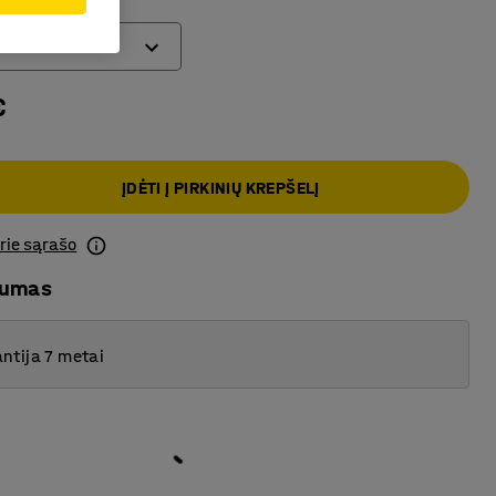
€
ĮDĖTI Į PIRKINIŲ KREPŠELĮ
prie sąrašo
mumas
ntija 7 metai