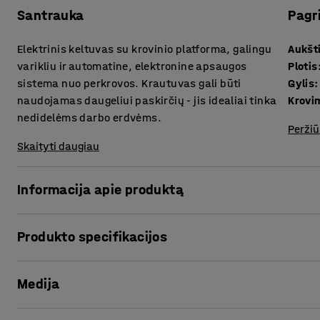
Santrauka
Pagr
Elektrinis keltuvas su krovinio platforma, galingu
Aukšt
varikliu ir automatine, elektronine apsaugos
Plotis
sistema nuo perkrovos. Krautuvas gali būti
Gylis
:
naudojamas daugeliui paskirčių - jis idealiai tinka
Krovi
nedidelėms darbo erdvėms.
Peržiū
Skaityti daugiau
Informacija apie produktą
Rankiniu būdu valdomas elektrinis keltuvas su platforma 
Produkto specifikacijos
užduočių. Jis idealiai tinka tokioms darbo erdvėms, kaip 
pramonė, sandėliai, laboratorijos ir pan. Kompaktiško di
Aukštis
:
1980
mm
pritaikytas nedidelėms erdvėms.
Medija
Plotis
:
600
mm
Gylis
:
890
mm
Krautuvo su platforma veikimą užtikrina galingas, baterija