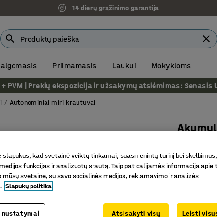
14 dienų grąžinimo garantija
 valgomasis
Priimamasis
Laukui
Mokykloms
VM | Prekių ekspozicija ir užsakymų atsiėmimas: Senasis Ukm
i
Autonominiai mini krautuvai
Akumuli
100kg
slapukus, kad svetainė veiktų tinkamai, suasmenintų turinį bei skelbimus,
Prekės kod
medijos funkcijas ir analizuotų srautą. Taip pat dalijamės informacija apie t
 mūsų svetaine, su savo socialinės medijos, reklamavimo ir analizės
Idealiai 
s.
Slapukų politika
Galingas 
Priežiūro
 nustatymai
Atsisakyti visų
Leisti vis