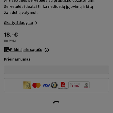
Antiseptinės servetėlės su praktišku dozatoriumi.
Servetėlės idealai tinka nedidelių įpjovimų ir kitų
žaizdelių valymui.
Skaityti daugiau
18.-€
Be PVM
Pridėti prie sąrašo
Prieinamumas