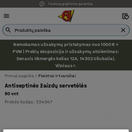
14 dienų grąžinimo garantija
Nemokamas užsakymų pristatymas nuo 1000 € +
PVM | Prekių ekspozicija ir užsakymų atsiėmimas:
Senasis Ukmergės kelias 12A, 14302 Užubaliai,
Vilniaus r.
Pirmoji pagalba
Pleistrai ir tvarsčiai
Antiseptinės žaizdų servetėlės
50 vnt
Prekės kodas
:
334047