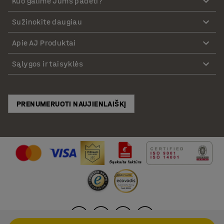
Kuo galime Jums padėti?
Sužinokite daugiau
Apie AJ Produktai
Sąlygos ir taisyklės
PRENUMERUOTI NAUJIENLAIŠKĮ