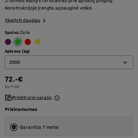
J formos kablys tvrtinamas prie apvalių jungčių.
Konstrukcijoje įrengta apsauginė velkė.
Skaityti daugiau
Spalva
:
Žalia
Apkrova (kg)
2000
72.-€
1000
Be PVM
2000
Pridėti prie sąrašo
3000
Prieinamumas
5000
Garantija 7 metai