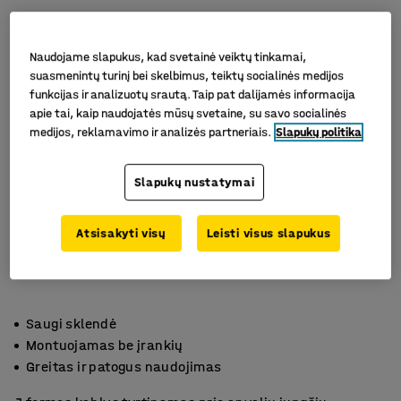
Naudojame slapukus, kad svetainė veiktų tinkamai,
suasmenintų turinį bei skelbimus, teiktų socialinės medijos
funkcijas ir analizuotų srautą. Taip pat dalijamės informacija
apie tai, kaip naudojatės mūsų svetaine, su savo socialinės
medijos, reklamavimo ir analizės partneriais.
Slapukų politika
Slapukų nustatymai
Atsisakyti visų
Leisti visus slapukus
Saugi sklendė
Montuojamas be įrankių
Greitas ir patogus naudojimas