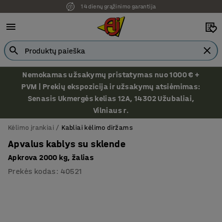
14 dienų grąžinimo garantija
Nemokamas užsakymų pristatymas nuo 1000 € +
PVM | Prekių ekspozicija ir užsakymų atsiėmimas:
Senasis Ukmergės kelias 12A, 14302 Užubaliai,
Vilniaus r.
Kėlimo įrankiai
Kabliai kėlimo diržams
Apvalus kablys su sklende
Apkrova 2000 kg, žalias
Prekės kodas
:
40521