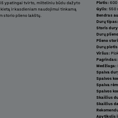
Plotis
:
600
 ypatingai tvirto, milteliniu būdu dažyto
Gylis
:
550
, kietą ir kasdieniam naudojimui tinkamą
Bendras au
 storio plieno lakštų.
Durų tipas
Storis du
rbo erdvėse, sporto klubuose, mokyklose ir
Durų plieno
Plieno stor
Durų plotis
mą užtikrina guminiai amortizatoriai.
Viršus
:
Plo
na puikią ventiliaciją ir neleidžia kauptis
Pagrindas
:
ais ir pakabomis.
Medžiaga
:
Spalva dur
 plieno pagamintu kojų rėmu su reguliuojamo
Spalvos ko
žemės ir ženkliai palengvinama grindų
Spalva rė
higienos reikalaujančiose erdvėse.
Spalvos ko
Skaič
 spintelių modulius tapusavyje - sukurkite
Skaič
ės spintelės komplektuojamos be užrakto -
Rekomenduo
ius.
Apytikslis