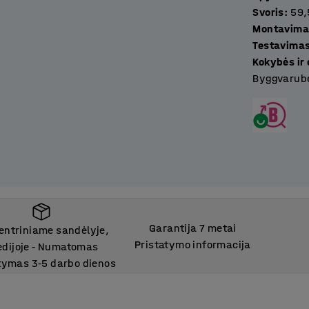
Svoris
:
59,
Montavima
Testavima
Kokybės ir
Byggvarube
Garantija 7 metai
entriniame sandėlyje,
Pristatymo informacija
edijoje
Numatomas
‑
tymas 3
5 darbo dienos
‑
entriniame sandėlyje,