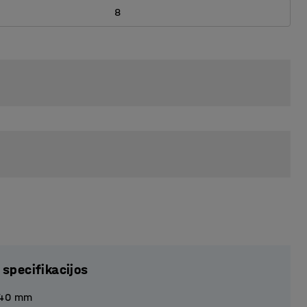
8
 specifikacijos
40
mm