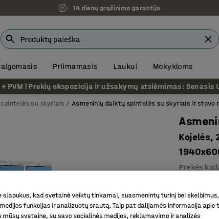
14 dienų grąžinimo garantija
 valgomasis
Priimamasis
Laukui
Mokykloms
VM | Prekių ekspozicija ir užsakymų atsiėmimas: Senasis Ukm
spintelės su skyriais
Asmeninių daiktų spintelės su skyriais ir stovo
Asmenin
Kojelės, 
1940x60
Prekės kod
Ventiliac
slapukus, kad svetainė veiktų tinkamai, suasmenintų turinį bei skelbimus,
Sukabini
medijos funkcijas ir analizuotų srautą. Taip pat dalijamės informacija apie t
Patvarus
 mūsų svetaine, su savo socialinės medijos, reklamavimo ir analizės