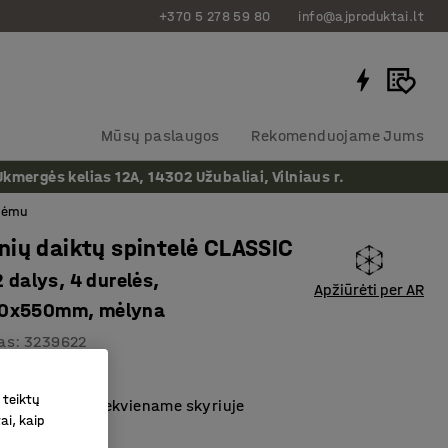
+370 5 278 59 80
info@ajproduktai.lt
Mūsų paslaugos
Rekomenduojame Jums
ergės kelias 12A, 14302 Užubaliai, Vilniaus r.
 rėmu
ių daiktų spintelė CLASSIC
2 dalys, 4 durelės,
Apžiūrėti per AR
0x550mm, mėlyna
as
:
3239622
ijos angos
 teiktų
mo skersinis kiekviename skyriuje
ai, kaip