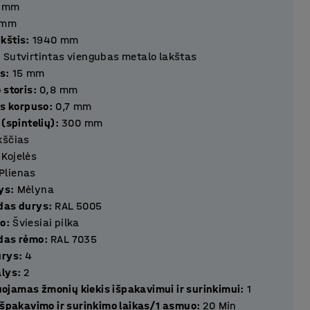
mm
mm
kštis
:
1940
mm
:
Sutvirtintas viengubas metalo lakštas
rys
:
15
mm
 storis
:
0,8
mm
is korpuso
:
0,7
mm
 (spintelių)
:
300
mm
kščias
Kojelės
Plienas
ys
:
Mėlyna
das durys
:
RAL 5005
mo
:
Šviesiai pilka
das rėmo
:
RAL 7035
ius durys
:
4
ius dalys
:
2
jamas žmonių kiekis išpakavimui ir surinkimui
:
1
 išpakavimo ir surinkimo laikas/1 asmuo
:
20
Min