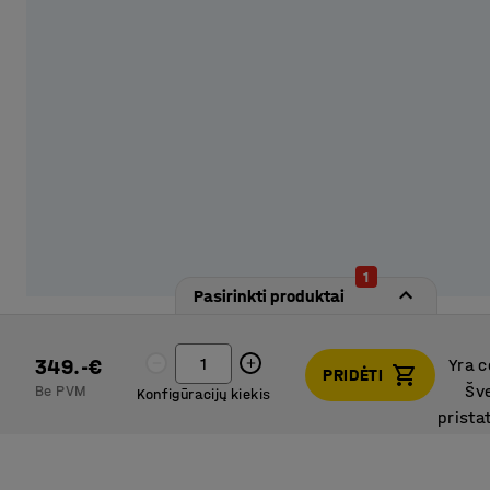
1
Pasirinkti produktai
349.-€
Yra c
PRIDĖTI
Šv
Be PVM
Konfigūracijų kiekis
prista
Yra c