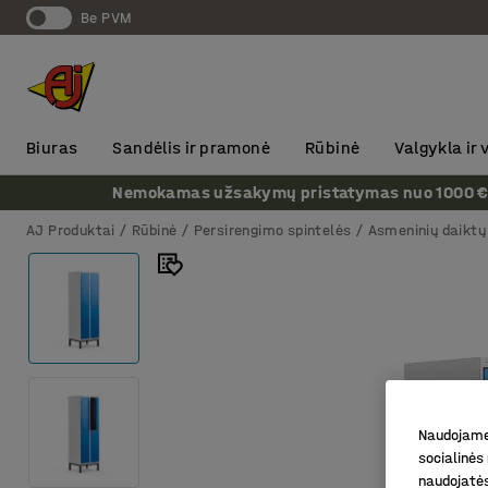
Be PVM
Biuras
Sandėlis ir pramonė
Rūbinė
Valgykla ir
Nemokamas užsakymų pristatymas nuo 1000 € + P
AJ Produktai
Rūbinė
Persirengimo spintelės
Asmeninių daiktų 
Naudojame 
socialinės 
naudojatės