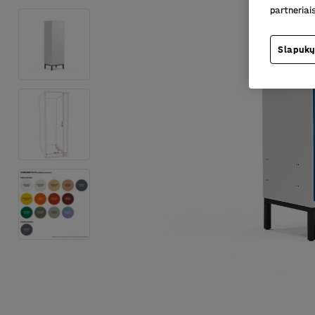
partneriai
Slapukų