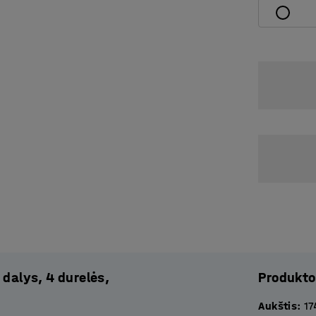
 dalys, 4 durelės,
Produkto
Aukštis
:
17