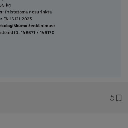
55
kg
s
:
Pristatoma nesurinkta
s
:
EN 16121:2023
 ekologiškumo ženklinimas
:
dömd ID: 148671 / 148170