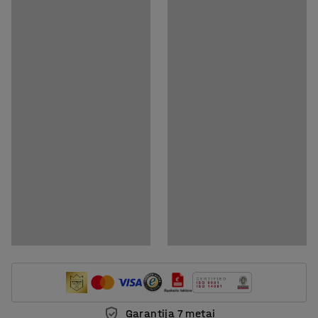
Dokumentai
Atsisiųsti priežiūros instrukcijas
BIM modeliai
Rodyti BIM modelius, kuriuos galima parsisiųsti
Garantija 7 metai