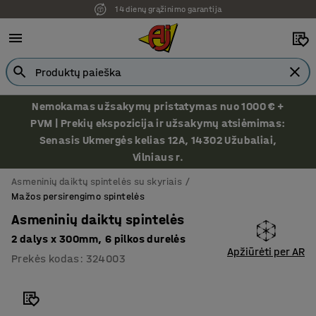
14 dienų grąžinimo garantija
Ekspozicija Vilniuje
Nemokamas užsakymų pristatymas nuo 1000 € +
PVM | Prekių ekspozicija ir užsakymų atsiėmimas:
Senasis Ukmergės kelias 12A, 14302 Užubaliai,
Vilniaus r.
Asmeninių daiktų spintelės su skyriais
Mažos persirengimo spintelės
Asmeninių daiktų spintelės
2 dalys x 300mm, 6 pilkos durelės
Apžiūrėti per AR
Prekės kodas
:
324003