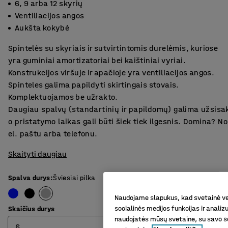
6, 9 arba 12 skyrių
Ventiliacijos angos
Aukšta kokybė
Spintelės su skyriais ir sutvirtintomis durelėmis, kuriose
yra guminiai amortizatoriai bei kaištiniai vyriai.
Konstrukcijos viršuje ir apačioje yra ventiliacijos angos.
Spinteles galima papildyti skirtingais stovais.
Komplektuojamos be užrakto.
Daugiau spalvų (standartinių ir papildomų) galima užsisa
o pristatymo laikas gali būti šiek tiek ilgesnis. Domina? 
el. paštu arba telefonu.
Skaityti daugiau
Spalva durys
:
Šviesiai pilka
Naudojame slapukus, kad svetainė vei
socialinės medijos funkcijas ir analiz
Skaičius durys
naudojatės mūsų svetaine, su savo so
6