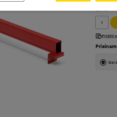
45.-€
Be PVM
Pridėti 
Prieina
Gara