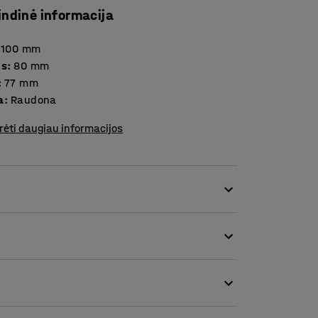
indinė informacija
1100
mm
is
:
80
mm
:
77
mm
a
:
Raudona
rėti daugiau informacijos
kuri leidžia paletes pozicionuoti išilgai
štinio metalo.