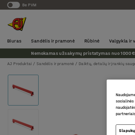
Be PVM
Biuras
Sandėlis ir pramonė
Rūbinė
Valgykla ir
Nemokamas užsakymų pristatymas nuo 1000 € + P
AJ Produktai
Sandėlis ir pramonė
Daiktų, detalių ir įrankių saug
Naudojame 
socialinės 
naudojatės
partneriai
Slapukų