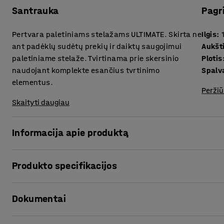
Santrauka
Pagr
Pertvara paletiniams stelažams ULTIMATE. Skirta ne
Ilgis
:
ant padėklų sudėtų prekių ir daiktų saugojimui
Aukšt
paletiniame stelaže. Tvirtinama prie skersinio
Plotis
naudojant komplekte esančius tvrtinimo
Spalv
elementus.
Peržiū
Skaityti daugiau
Informacija apie produktą
Patobulinkite turimą paletinį stelažą įsigydami šią atramą, 
Produkto specifikacijos
stelažo. Pertvara pagaminta iš milteliniu būdu dažyto lak
Ilgis
:
1100
mm
Dokumentai
Aukštis
:
80
mm
Plotis
:
77
mm