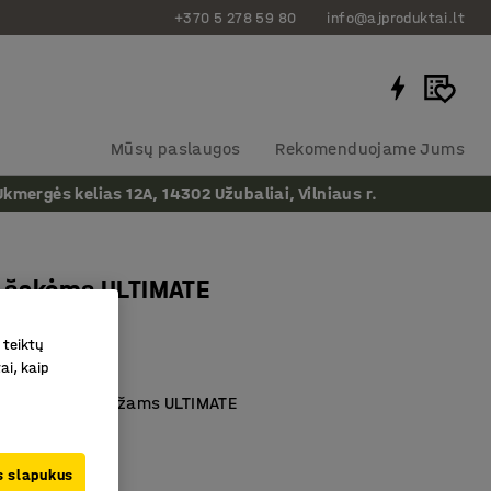
+370 5 278 59 80
info@ajproduktai.lt
Mūsų paslaugos
Rekomenduojame Jums
ergės kelias 12A, 14302 Užubaliai, Vilniaus r.
 šakėms ULTIMATE
 teiktų
as
:
23840
ai, kaip
aletiniams stelažams ULTIMATE
atramai
a
us slapukus