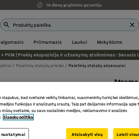
14 dienų grąžinimo garantija
 valgomasis
Priimamasis
Laukui
Mokykloms
VM | Prekių ekspozicija ir užsakymų atsiėmimas: Senasis Ukm
ojimui
Paletinių stelažų priedai
Paletinių stelažų aksesuarai
Atrama
1100 mm
slapukus, kad svetainė veiktų tinkamai, suasmenintų turinį bei skelbimus,
Prekės kod
medijos funkcijas ir analizuotų srautą. Taip pat dalijamės informacija apie t
 mūsų svetaine, su savo socialinės medijos, reklamavimo ir analizės
Skirta p
s.
Slapukų politika
Krovinio 
Praktišk
 nustatymai
Atsisakyti visų
Leisti vis