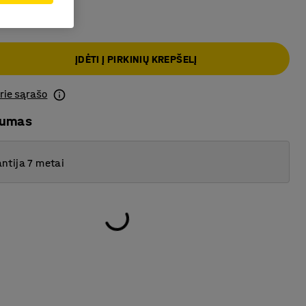
ĮDĖTI Į PIRKINIŲ KREPŠELĮ
prie sąrašo
mumas
ntija 7 metai