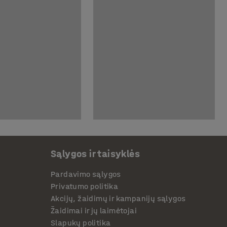
Sąlygos ir taisyklės
Pardavimo sąlygos
Privatumo politika
Akcijų, žaidimų ir kampanijų sąlygos
Žaidimai ir jų laimėtojai
Slapukų politika