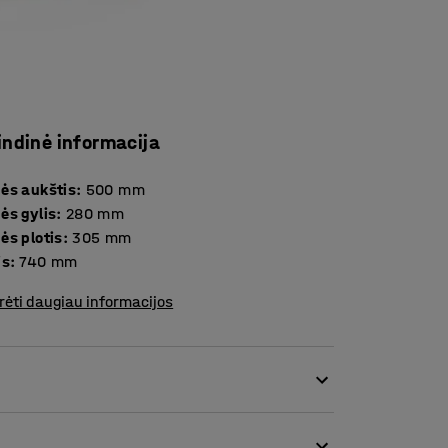
indinė informacija
ės aukštis
:
500
mm
ės gylis
:
280
mm
ės plotis
:
305
mm
is
:
740
mm
rėti daugiau informacijos
. Dėl aukštesnės konstrukcijos, ji tinkama
iks darželių žaidimų patalpose ir valgyklose.