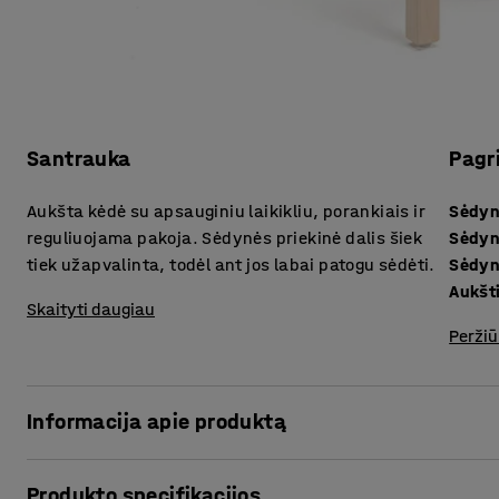
Santrauka
Pagr
Aukšta kėdė su apsauginiu laikikliu, porankiais ir
Sėdyn
reguliuojama pakoja. Sėdynės priekinė dalis šiek
Sėdyn
tiek užapvalinta, todėl ant jos labai patogu sėdėti.
Sėdyn
Aukšt
Skaityti daugiau
Peržiū
Informacija apie produktą
DANTE – tvirta, iš medienos masyvo pagaminta aukšta kėdė
Produkto specifikacijos
naudoti su standartinio aukščio stalais. Ši kėdė idealiai t