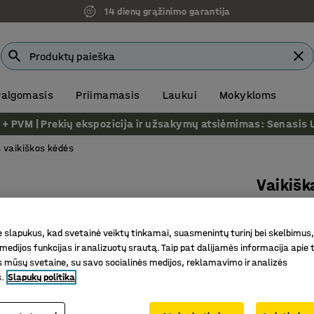
14 dienų grąžinimo garantija
 valgomasis
Priimamasis
Laukui
Mokykloms
VM | Prekių ekspozicija ir užsakymų atsiėmimas: Senasis Ukm
 vaikiškos kėdės
Vaikišk
H 500 mm
Prekės kod
slapukus, kad svetainė veiktų tinkamai, suasmenintų turinį bei skelbimus,
medijos funkcijas ir analizuotų srautą. Taip pat dalijamės informacija apie t
Užapvalin
 mūsų svetaine, su savo socialinės medijos, reklamavimo ir analizės
Reguliuo
s.
Slapukų politika
Apsaugini