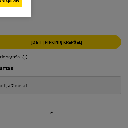
us slapukus
as
ĮDĖTI Į PIRKINIŲ KREPŠELĮ
prie sąrašo
mumas
ntija 7 metai