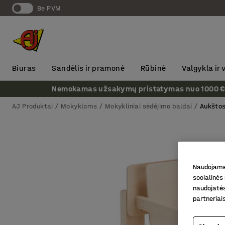
Be PVM
Biuras
Sandėlis ir pramonė
Rūbinė
Valgykla ir
Nemokamas užsakymų pristatymas nuo 1000 € + P
AJ Produktai
Mokykloms
Mokykliniai sėdėjimo baldai
Aukštos
Naudojame 
socialinės 
naudojatės
partneriai