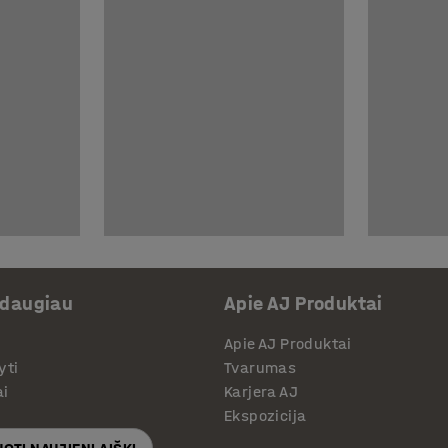
 daugiau
Apie AJ Produktai
Apie AJ Produktai
yti
Tvarumas
ai
Karjera AJ
Ekspozicija