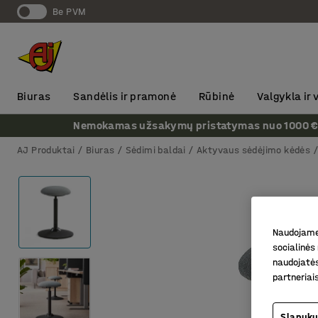
Be PVM
Biuras
Sandėlis ir pramonė
Rūbinė
Valgykla ir
Nemokamas užsakymų pristatymas nuo 1000 € + P
AJ Produktai
Biuras
Sėdimi baldai
Aktyvaus sėdėjimo kėdės
Naudojame 
socialinės 
naudojatės
partneriai
Slapukų