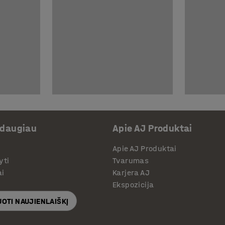
 daugiau
Apie AJ Produktai
Apie AJ Produktai
yti
Tvarumas
ai
Karjera AJ
Ekspozicija
OTI NAUJIENLAIŠKĮ