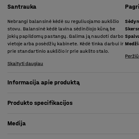
Santrauka
Pagr
Nebrangi balansinė kėdė su reguliuojamo aukščio
Sėdyn
stovu. Balansinė kėdė lavina sėdinčiojo kūną be
Sker
jokių papildomų pastangų. Galima ją naudoti darbo
Spalv
vietoje arba posėdžių kabinete. Kėdė tinka darbui ir
Medži
prie standartinio aukščio ir prie aukšto stalo.
Peržiū
Skaityti daugiau
Informacija apie produktą
Leiskite šiai kėdei patobulinti Jūsų biuro ar posėdžių erdv
Produkto specifikacijos
poziciją, o tai gerina kraujo apytaką, dėl ko yra lengviau 
Sėdynės aukštis
:
610-870
mm
Kėdės konstrukcijoje yra apvalus, stabilus ir sėdėjimo met
Medija
Skersmuo
:
370
mm
aktyviems ir kūrybiškiems susitikimams arba kasdieniam 
Spalva
:
Pilka