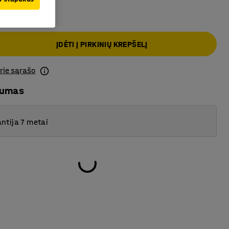
ĮDĖTI Į PIRKINIŲ KREPŠELĮ
prie sąrašo
mumas
ntija 7 metai