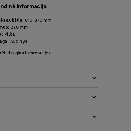
indinė informacija
ės aukštis
:
610-870
mm
smuo
:
370
mm
a
:
Pilka
aga
:
Audinys
rėti daugiau informacijos
ę. Balansinė kėdė leidžia keisti sėdėjimo
išlaikyti dėmesio koncentraciją.
u judantis stovas. Baldas idealiai tinka
darbui biure.