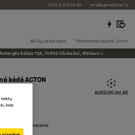
+370 5 278 59 80
info@ajproduktai.lt
Mūsų paslaugos
Rekomenduojame Jums
ergės kelias 12A, 14302 Užubaliai, Vilniaus r.
inė kėdė ACTON
Apžiūrėti per AR
as
:
234731
 teiktų
ai, kaip
ja Jūsų kūną
jamas aukštis
rtingo aukščio stalams
us slapukus