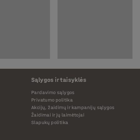
Sąlygos ir taisyklės
Pardavimo sąlygos
Privatumo politika
Akcijų, žaidimų ir kampanijų sąlygos
Žaidimai ir jų laimėtojai
Slapukų politika