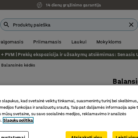
14 dienų grąžinimo garantija
 valgomasis
Priimamasis
Laukui
Mokykloms
VM | Prekių ekspozicija ir užsakymų atsiėmimas: Senasis Ukm
Balansinės kėdės
Balans
Pilka
Prekės kod
slapukus, kad svetainė veiktų tinkamai, suasmenintų turinį bei skelbimus,
medijos funkcijas ir analizuotų srautą. Taip pat dalijamės informacija apie t
Treniruo
 mūsų svetaine, su savo socialinės medijos, reklamavimo ir analizės
Reguliuo
s.
Slapukų politika
Tinka ski
 nustatymai
Atsisakyti visų
Leisti vis