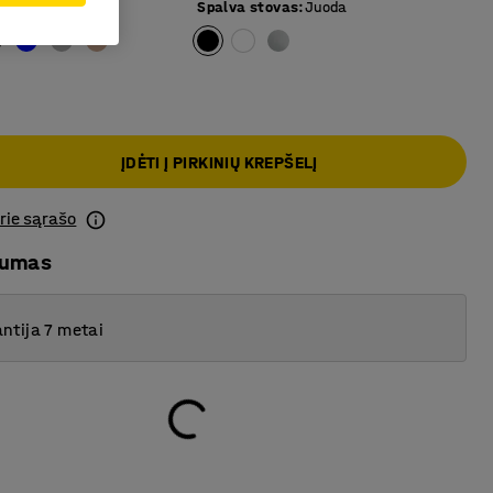
cito pilka
Spalva stovas
:
Juoda
ĮDĖTI Į PIRKINIŲ KREPŠELĮ
prie sąrašo
mumas
ntija 7 metai