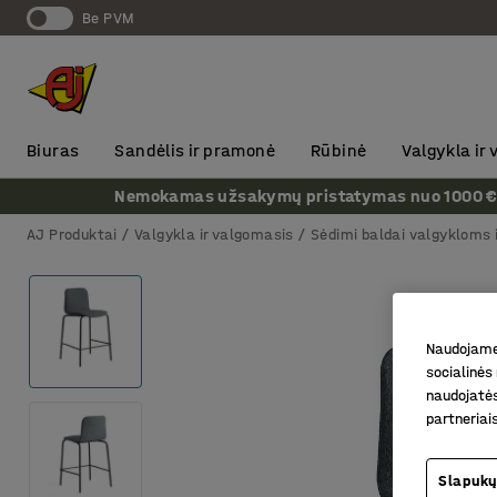
Be PVM
Biuras
Sandėlis ir pramonė
Rūbinė
Valgykla ir
Nemokamas užsakymų pristatymas nuo 1000 € + P
AJ Produktai
Valgykla ir valgomasis
Sėdimi baldai valgykloms 
Naudojame 
socialinės 
naudojatės
partneriai
Slapukų