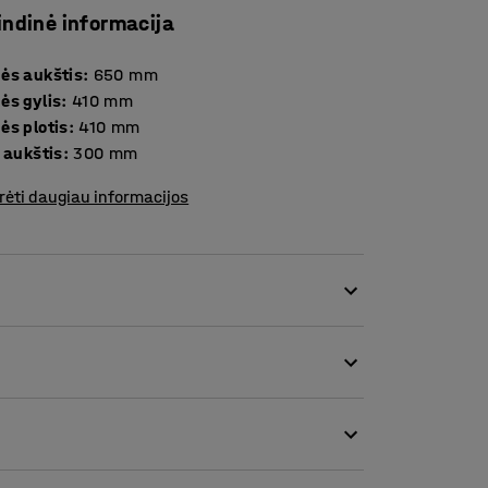
indinė informacija
ės aukštis
:
650
mm
ės gylis
:
410
mm
ės plotis
:
410
mm
 aukštis
:
300
mm
rėti daugiau informacijos
ama aukštesnė sėdėjimo padėtis, pavyzdžiui,
je. Dėl nesenstančio dizaino kėdė dera
intensyviam naudojimui. Sėdynė ir nugaros
u plonomis kojomis suteikia kėdei tvarkingą ir