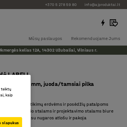
+370 5 278 59 80
info@ajproduktai.lt
Mūsų paslaugos
Rekomenduojame Jums
ergės kelias 12A, 14302 Užubaliai, Vilniaus r.
ėdė LABELL
aukštis 650 mm, juoda/tamsiai pilka
 teiktų
as
:
1040611
ai, kaip
rtingų tipų susitikimų erdvėms ir posėdžių patalpoms
inka baro aukščio stalams ir projektavimo stalams biure
dėjimo pozicija su nugaros atlošu ir pakoja
us slapukus