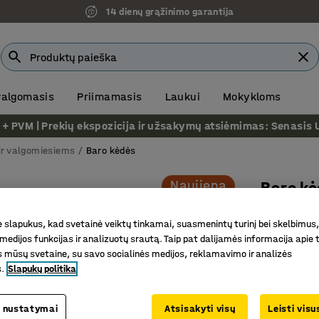
14 dienų grąžinimo garantija
 valgomasis
Priimamasis
Laukui
Mokykloms
VM | Prekių ekspozicija ir užsakymų atsiėmimas: Senasis Ukm
ir valgomiesiems
Baro kėdės
Naujiena
Baro k
Sėdynės 
slapukus, kad svetainė veiktų tinkamai, suasmenintų turinį bei skelbimus,
Prekės kod
medijos funkcijas ir analizuotų srautą. Taip pat dalijamės informacija apie t
 mūsų svetaine, su savo socialinės medijos, reklamavimo ir analizės
Tinka ski
s.
Slapukų politika
Puikiai t
Patogi sė
 nustatymai
Atsisakyti visų
Leisti vis