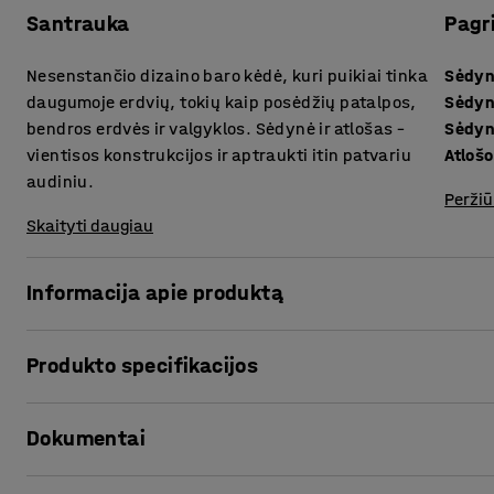
Santrauka
Pagr
Nesenstančio dizaino baro kėdė, kuri puikiai tinka
Sėdyn
daugumoje erdvių, tokių kaip posėdžių patalpos,
Sėdyn
bendros erdvės ir valgyklos. Sėdynė ir atlošas –
Sėdyn
vientisos konstrukcijos ir aptraukti itin patvariu
Atlošo
audiniu.
Peržiū
Skaityti daugiau
Informacija apie produktą
Ši baro kėdė idealiai tinka aplinkoms, kuriose pageidauj
Produkto specifikacijos
projektų ir susitikimų metu, prie aukštų stalų ar valgyklo
daugelyje erdvių, nuo biurų iki mokyklų.
Sėdynės aukštis
:
650
mm
Dokumentai
Sėdynės gylis
:
410
mm
Kėdė aptraukta itin patvariu audiniu, todėl yra tinkama 
Sėdynės plotis
:
410
mm
atlošas suformuoti iš vientisos konstrukcijos, kuri kartu s