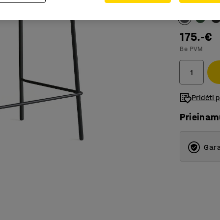
Spalva
:
Antra
175.-€
Be PVM
Pridėti 
Prieina
Gara